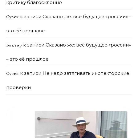
критику благосклонно
к записи
Сказано же: всё будущее «россии» –
Сурен
это её прошлое
к записи
Сказано же: всё будущее «россии»
Виктор
– это её прошлое
к записи
Не надо затягивать инспекторские
Сурен
проверки