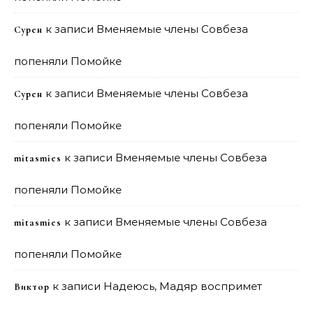
к записи
Вменяемые члены Совбеза
Сурен
попеняли Помойке
к записи
Вменяемые члены Совбеза
Сурен
попеняли Помойке
к записи
Вменяемые члены Совбеза
mitasmies
попеняли Помойке
к записи
Вменяемые члены Совбеза
mitasmies
попеняли Помойке
к записи
Надеюсь, Мадяр воспримет
Виктор