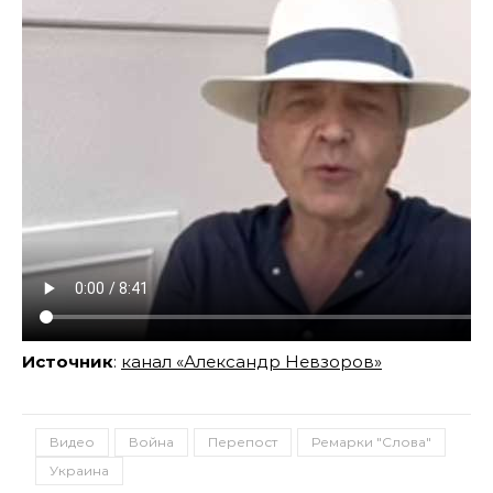
Источник
:
канал «Александр Невзоров»
Видео
Война
Перепост
Ремарки "Слова"
Украина