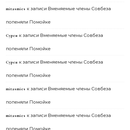
к записи
Вменяемые члены Совбеза
mitasmies
попеняли Помойке
к записи
Вменяемые члены Совбеза
Сурен
попеняли Помойке
к записи
Вменяемые члены Совбеза
Сурен
попеняли Помойке
к записи
Вменяемые члены Совбеза
mitasmies
попеняли Помойке
к записи
Вменяемые члены Совбеза
mitasmies
попеняли Помойке