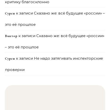
критику благосклонно
к записи
Сказано же: всё будущее «россии» –
Сурен
это её прошлое
к записи
Сказано же: всё будущее «россии»
Виктор
– это её прошлое
к записи
Не надо затягивать инспекторские
Сурен
проверки