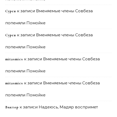
к записи
Вменяемые члены Совбеза
Сурен
попеняли Помойке
к записи
Вменяемые члены Совбеза
Сурен
попеняли Помойке
к записи
Вменяемые члены Совбеза
mitasmies
попеняли Помойке
к записи
Вменяемые члены Совбеза
mitasmies
попеняли Помойке
к записи
Надеюсь, Мадяр воспримет
Виктор