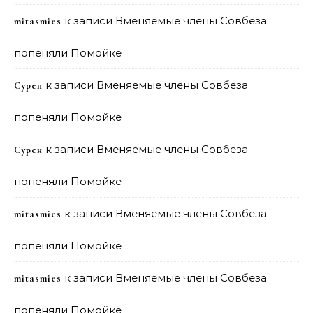
к записи
Вменяемые члены Совбеза
mitasmies
попеняли Помойке
к записи
Вменяемые члены Совбеза
Сурен
попеняли Помойке
к записи
Вменяемые члены Совбеза
Сурен
попеняли Помойке
к записи
Вменяемые члены Совбеза
mitasmies
попеняли Помойке
к записи
Вменяемые члены Совбеза
mitasmies
попеняли Помойке