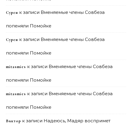
к записи
Вменяемые члены Совбеза
Сурен
попеняли Помойке
к записи
Вменяемые члены Совбеза
Сурен
попеняли Помойке
к записи
Вменяемые члены Совбеза
mitasmies
попеняли Помойке
к записи
Вменяемые члены Совбеза
mitasmies
попеняли Помойке
к записи
Надеюсь, Мадяр воспримет
Виктор