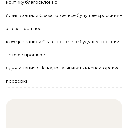
критику благосклонно
к записи
Сказано же: всё будущее «россии» –
Сурен
это её прошлое
к записи
Сказано же: всё будущее «россии»
Виктор
– это её прошлое
к записи
Не надо затягивать инспекторские
Сурен
проверки