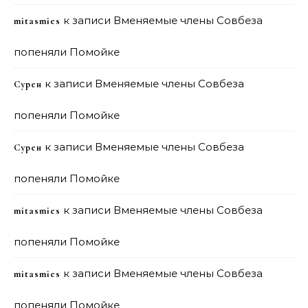
к записи
Вменяемые члены Совбеза
mitasmies
попеняли Помойке
к записи
Вменяемые члены Совбеза
Сурен
попеняли Помойке
к записи
Вменяемые члены Совбеза
Сурен
попеняли Помойке
к записи
Вменяемые члены Совбеза
mitasmies
попеняли Помойке
к записи
Вменяемые члены Совбеза
mitasmies
попеняли Помойке