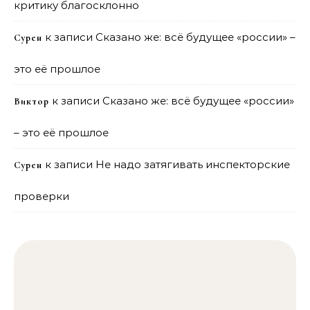
критику благосклонно
к записи
Сказано же: всё будущее «россии» –
Сурен
это её прошлое
к записи
Сказано же: всё будущее «россии»
Виктор
– это её прошлое
к записи
Не надо затягивать инспекторские
Сурен
проверки