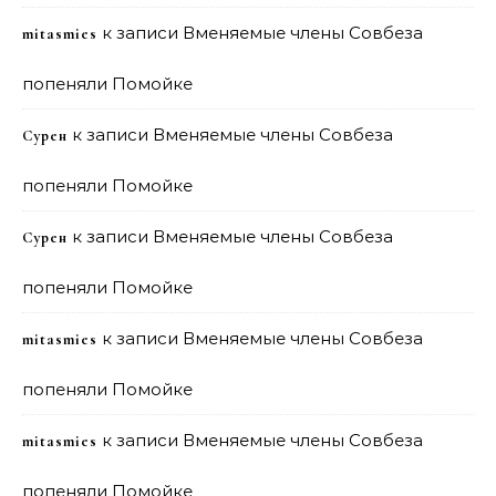
к записи
Вменяемые члены Совбеза
mitasmies
попеняли Помойке
к записи
Вменяемые члены Совбеза
Сурен
попеняли Помойке
к записи
Вменяемые члены Совбеза
Сурен
попеняли Помойке
к записи
Вменяемые члены Совбеза
mitasmies
попеняли Помойке
к записи
Вменяемые члены Совбеза
mitasmies
попеняли Помойке