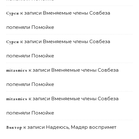
к записи
Вменяемые члены Совбеза
Сурен
попеняли Помойке
к записи
Вменяемые члены Совбеза
Сурен
попеняли Помойке
к записи
Вменяемые члены Совбеза
mitasmies
попеняли Помойке
к записи
Вменяемые члены Совбеза
mitasmies
попеняли Помойке
к записи
Надеюсь, Мадяр воспримет
Виктор