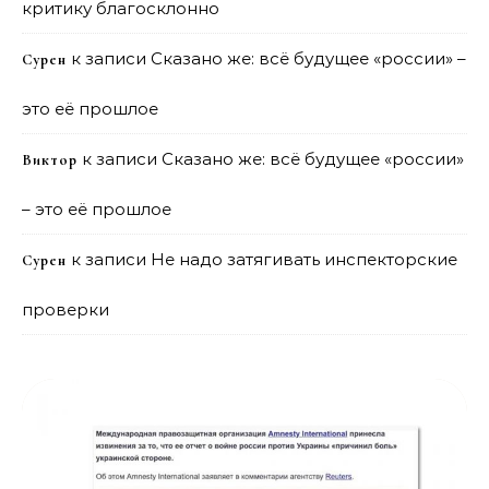
критику благосклонно
к записи
Сказано же: всё будущее «россии» –
Сурен
это её прошлое
к записи
Сказано же: всё будущее «россии»
Виктор
– это её прошлое
к записи
Не надо затягивать инспекторские
Сурен
проверки