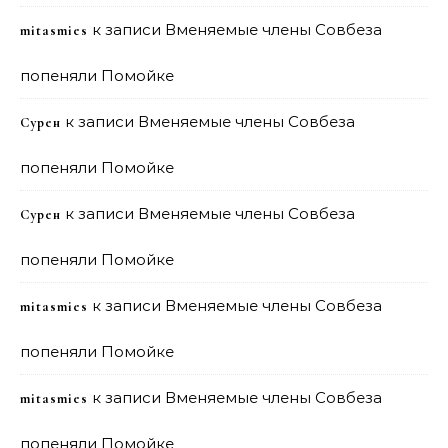
к записи
Вменяемые члены Совбеза
mitasmies
попеняли Помойке
к записи
Вменяемые члены Совбеза
Сурен
попеняли Помойке
к записи
Вменяемые члены Совбеза
Сурен
попеняли Помойке
к записи
Вменяемые члены Совбеза
mitasmies
попеняли Помойке
к записи
Вменяемые члены Совбеза
mitasmies
попеняли Помойке