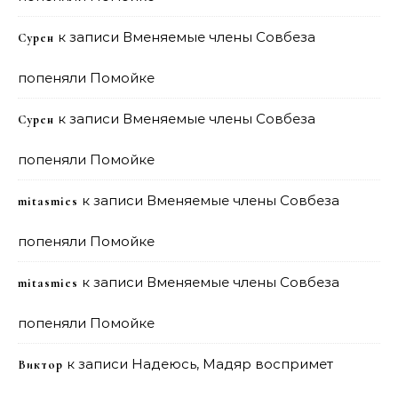
к записи
Вменяемые члены Совбеза
Сурен
попеняли Помойке
к записи
Вменяемые члены Совбеза
Сурен
попеняли Помойке
к записи
Вменяемые члены Совбеза
mitasmies
попеняли Помойке
к записи
Вменяемые члены Совбеза
mitasmies
попеняли Помойке
к записи
Надеюсь, Мадяр воспримет
Виктор