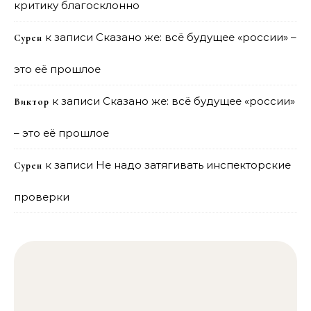
критику благосклонно
к записи
Сказано же: всё будущее «россии» –
Сурен
это её прошлое
к записи
Сказано же: всё будущее «россии»
Виктор
– это её прошлое
к записи
Не надо затягивать инспекторские
Сурен
проверки