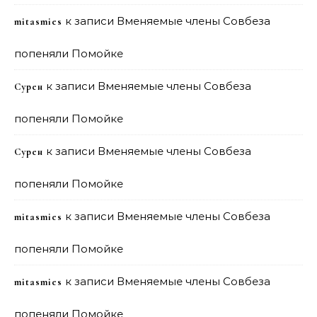
к записи
Вменяемые члены Совбеза
mitasmies
попеняли Помойке
к записи
Вменяемые члены Совбеза
Сурен
попеняли Помойке
к записи
Вменяемые члены Совбеза
Сурен
попеняли Помойке
к записи
Вменяемые члены Совбеза
mitasmies
попеняли Помойке
к записи
Вменяемые члены Совбеза
mitasmies
попеняли Помойке