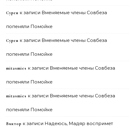
к записи
Вменяемые члены Совбеза
Сурен
попеняли Помойке
к записи
Вменяемые члены Совбеза
Сурен
попеняли Помойке
к записи
Вменяемые члены Совбеза
mitasmies
попеняли Помойке
к записи
Вменяемые члены Совбеза
mitasmies
попеняли Помойке
к записи
Надеюсь, Мадяр воспримет
Виктор