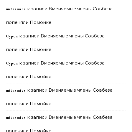
к записи
Вменяемые члены Совбеза
mitasmies
попеняли Помойке
к записи
Вменяемые члены Совбеза
Сурен
попеняли Помойке
к записи
Вменяемые члены Совбеза
Сурен
попеняли Помойке
к записи
Вменяемые члены Совбеза
mitasmies
попеняли Помойке
к записи
Вменяемые члены Совбеза
mitasmies
попеняли Помойке