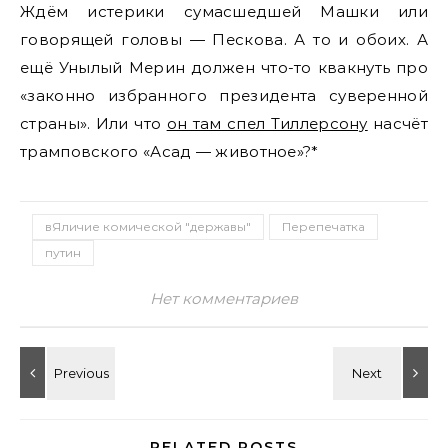
Ждём истерики сумасшедшей Машки или
говорящей головы — Пескова. А то и обоих. А
ещё Унылый Мерин должен что-то квакнуть про
«законно избранного президента суверенной
страны». Или что
он там спел Тиллерсону
насчёт
трамповского «Асад — животное»?*
вЯличие комической "державы"
Перепечатка
путин
Нет комментариев
RELATED POSTS