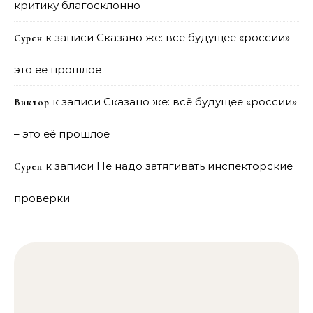
критику благосклонно
к записи
Сказано же: всё будущее «россии» –
Сурен
это её прошлое
к записи
Сказано же: всё будущее «россии»
Виктор
– это её прошлое
к записи
Не надо затягивать инспекторские
Сурен
проверки