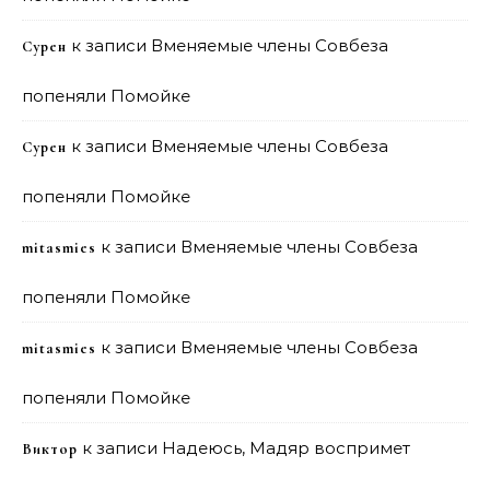
к записи
Вменяемые члены Совбеза
Сурен
попеняли Помойке
к записи
Вменяемые члены Совбеза
Сурен
попеняли Помойке
к записи
Вменяемые члены Совбеза
mitasmies
попеняли Помойке
к записи
Вменяемые члены Совбеза
mitasmies
попеняли Помойке
к записи
Надеюсь, Мадяр воспримет
Виктор