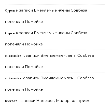
к записи
Вменяемые члены Совбеза
Сурен
попеняли Помойке
к записи
Вменяемые члены Совбеза
Сурен
попеняли Помойке
к записи
Вменяемые члены Совбеза
mitasmies
попеняли Помойке
к записи
Вменяемые члены Совбеза
mitasmies
попеняли Помойке
к записи
Надеюсь, Мадяр воспримет
Виктор