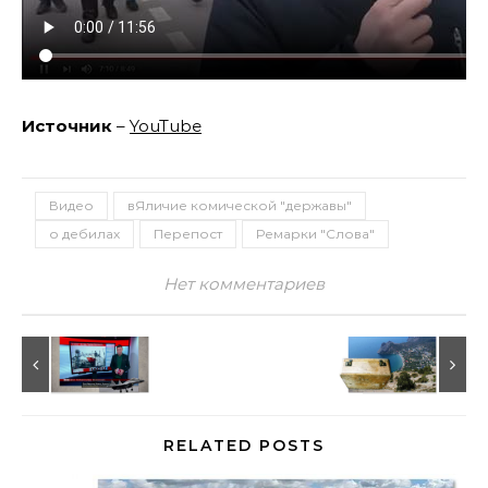
Источник
–
YouTube
Видео
вЯличие комической "державы"
о дебилах
Перепост
Ремарки "Слова"
Нет комментариев
RELATED POSTS