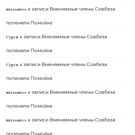
к записи
Вменяемые члены Совбеза
mitasmies
попеняли Помойке
к записи
Вменяемые члены Совбеза
Сурен
попеняли Помойке
к записи
Вменяемые члены Совбеза
Сурен
попеняли Помойке
к записи
Вменяемые члены Совбеза
mitasmies
попеняли Помойке
к записи
Вменяемые члены Совбеза
mitasmies
попеняли Помойке