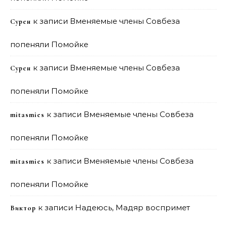
к записи
Вменяемые члены Совбеза
Сурен
попеняли Помойке
к записи
Вменяемые члены Совбеза
Сурен
попеняли Помойке
к записи
Вменяемые члены Совбеза
mitasmies
попеняли Помойке
к записи
Вменяемые члены Совбеза
mitasmies
попеняли Помойке
к записи
Надеюсь, Мадяр воспримет
Виктор