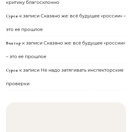
критику благосклонно
к записи
Сказано же: всё будущее «россии» –
Сурен
это её прошлое
к записи
Сказано же: всё будущее «россии»
Виктор
– это её прошлое
к записи
Не надо затягивать инспекторские
Сурен
проверки