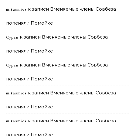
к записи
Вменяемые члены Совбеза
mitasmies
попеняли Помойке
к записи
Вменяемые члены Совбеза
Сурен
попеняли Помойке
к записи
Вменяемые члены Совбеза
Сурен
попеняли Помойке
к записи
Вменяемые члены Совбеза
mitasmies
попеняли Помойке
к записи
Вменяемые члены Совбеза
mitasmies
попеняли Помойке