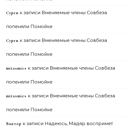
к записи
Вменяемые члены Совбеза
Сурен
попеняли Помойке
к записи
Вменяемые члены Совбеза
Сурен
попеняли Помойке
к записи
Вменяемые члены Совбеза
mitasmies
попеняли Помойке
к записи
Вменяемые члены Совбеза
mitasmies
попеняли Помойке
к записи
Надеюсь, Мадяр воспримет
Виктор