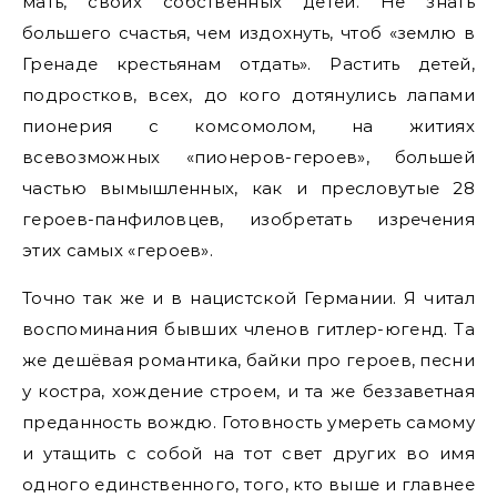
мать, своих собственных детей. Не знать
большего счастья, чем издохнуть, чтоб «землю в
Гренаде крестьянам отдать». Растить детей,
подростков, всех, до кого дотянулись лапами
пионерия с комсомолом, на житиях
всевозможных «пионеров-героев», большей
частью вымышленных, как и пресловутые 28
героев-панфиловцев, изобретать изречения
этих самых «героев».
Точно так же и в нацистской Германии. Я читал
воспоминания бывших членов гитлер-югенд. Та
же дешёвая романтика, байки про героев, песни
у костра, хождение строем, и та же беззаветная
преданность вождю. Готовность умереть самому
и утащить с собой на тот свет других во имя
одного единственного, того, кто выше и главнее