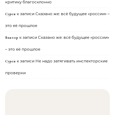
критику благосклонно
к записи
Сказано же: всё будущее «россии» –
Сурен
это её прошлое
к записи
Сказано же: всё будущее «россии»
Виктор
– это её прошлое
к записи
Не надо затягивать инспекторские
Сурен
проверки