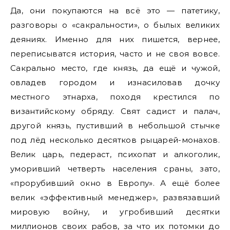
Да, они покупаются на всё это — патетику,
разговоры о «сакральности», о былых великих
деяниях. Именно для них пишется, вернее,
переписыватся история, часто и не своя вовсе.
Сакрально место, где князь, да ещё и чужой,
овладев городом и изнасиловав дочку
местного этнарха, походя крестился по
византийскому обряду. Свят садист и палач,
другой князь, пустивший в небольшой стычке
под лёд несколько десятков рыцарей-монахов.
Велик царь, педераст, психопат и алкоголик,
уморивший четверть населения сраны, зато,
«прорубивший окно в Европу». А ещё более
велик «эффективный менеджер», развязавший
мировую войну, и угробивший десятки
миллионов своих рабов, за что их потомки до