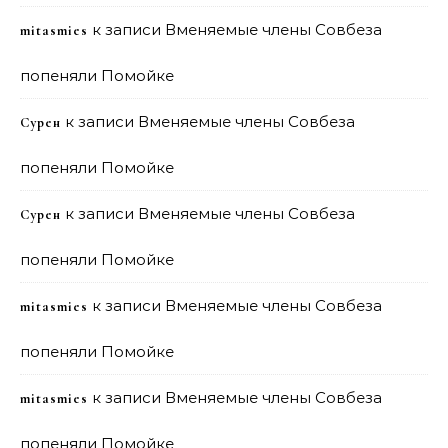
к записи
Вменяемые члены Совбеза
mitasmies
попеняли Помойке
к записи
Вменяемые члены Совбеза
Сурен
попеняли Помойке
к записи
Вменяемые члены Совбеза
Сурен
попеняли Помойке
к записи
Вменяемые члены Совбеза
mitasmies
попеняли Помойке
к записи
Вменяемые члены Совбеза
mitasmies
попеняли Помойке