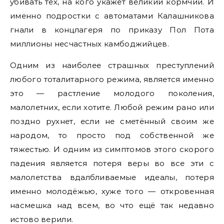
убивать тех, на кого укажет великий кормчий. И
именно подростки с автоматами Калашникова
гнали в концлагеря по приказу Пол Пота
миллионы несчастных камбоджийцев.
Одним из наиболее страшных преступлений
любого тоталитарного режима, является именно
это — растление молодого поколения,
малолетних, если хотите. Любой режим рано или
поздно рухнет, если не сметённый своим же
народом, то просто под собственной же
тяжестью. И одним из симптомов этого скорого
падения является потеря веры во все эти с
малолетства вдалбливаемые идеалы, потеря
именно молодёжью, хуже того — откровенная
насмешка над всем, во что ещё так недавно
истово верили.