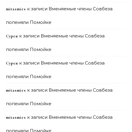
к записи
Вменяемые члены Совбеза
mitasmies
попеняли Помойке
к записи
Вменяемые члены Совбеза
Сурен
попеняли Помойке
к записи
Вменяемые члены Совбеза
Сурен
попеняли Помойке
к записи
Вменяемые члены Совбеза
mitasmies
попеняли Помойке
к записи
Вменяемые члены Совбеза
mitasmies
попеняли Помойке