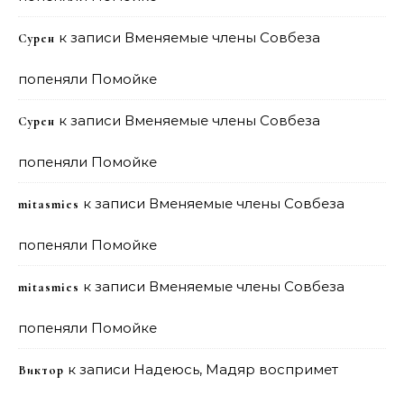
к записи
Вменяемые члены Совбеза
Сурен
попеняли Помойке
к записи
Вменяемые члены Совбеза
Сурен
попеняли Помойке
к записи
Вменяемые члены Совбеза
mitasmies
попеняли Помойке
к записи
Вменяемые члены Совбеза
mitasmies
попеняли Помойке
к записи
Надеюсь, Мадяр воспримет
Виктор