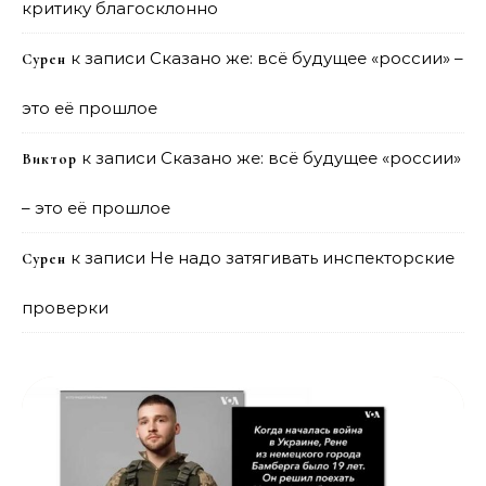
критику благосклонно
к записи
Сказано же: всё будущее «россии» –
Сурен
это её прошлое
к записи
Сказано же: всё будущее «россии»
Виктор
– это её прошлое
к записи
Не надо затягивать инспекторские
Сурен
проверки