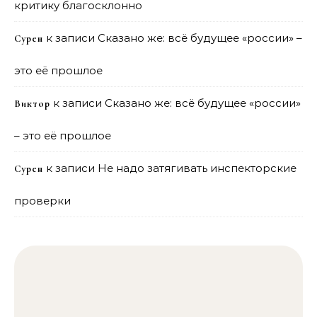
критику благосклонно
к записи
Сказано же: всё будущее «россии» –
Сурен
это её прошлое
к записи
Сказано же: всё будущее «россии»
Виктор
– это её прошлое
к записи
Не надо затягивать инспекторские
Сурен
проверки