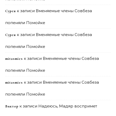
к записи
Вменяемые члены Совбеза
Сурен
попеняли Помойке
к записи
Вменяемые члены Совбеза
Сурен
попеняли Помойке
к записи
Вменяемые члены Совбеза
mitasmies
попеняли Помойке
к записи
Вменяемые члены Совбеза
mitasmies
попеняли Помойке
к записи
Надеюсь, Мадяр воспримет
Виктор