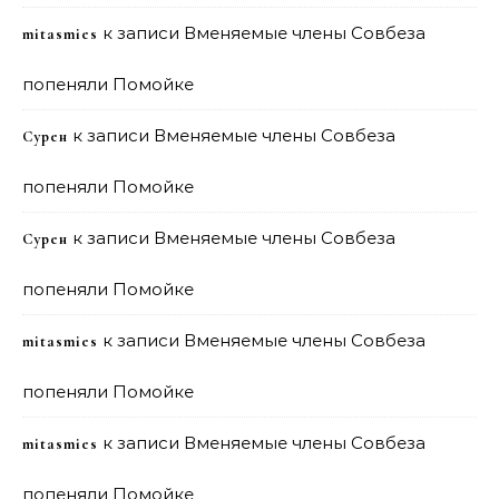
к записи
Вменяемые члены Совбеза
mitasmies
попеняли Помойке
к записи
Вменяемые члены Совбеза
Сурен
попеняли Помойке
к записи
Вменяемые члены Совбеза
Сурен
попеняли Помойке
к записи
Вменяемые члены Совбеза
mitasmies
попеняли Помойке
к записи
Вменяемые члены Совбеза
mitasmies
попеняли Помойке