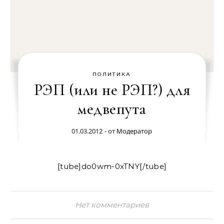
ПОЛИТИКА
РЭП (или не РЭП?) для
медвепута
01.03.2012
- от
Модератор
[tube]do0wm-0xTNY[/tube]
Нет комментариев