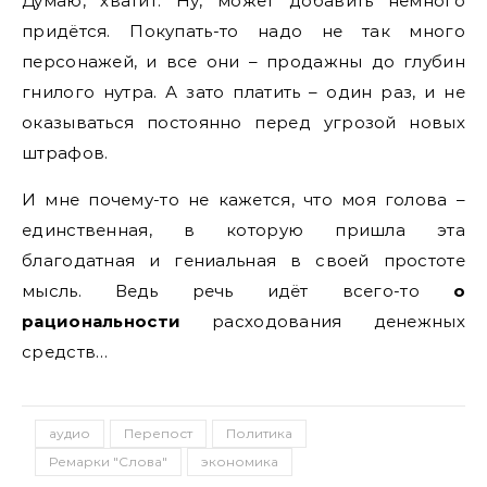
Думаю, хватит. Ну, может добавить немного
придётся. Покупать-то надо не так много
персонажей, и все они – продажны до глубин
гнилого нутра. А зато платить – один раз, и не
оказываться постоянно перед угрозой новых
штрафов.
И мне почему-то не кажется, что моя голова –
единственная, в которую пришла эта
благодатная и гениальная в своей простоте
мысль. Ведь речь идёт всего-то
о
рациональности
расходования денежных
средств…
аудио
Перепост
Политика
Ремарки "Слова"
экономика