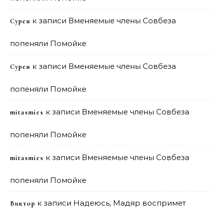
к записи
Вменяемые члены Совбеза
Сурен
попеняли Помойке
к записи
Вменяемые члены Совбеза
Сурен
попеняли Помойке
к записи
Вменяемые члены Совбеза
mitasmies
попеняли Помойке
к записи
Вменяемые члены Совбеза
mitasmies
попеняли Помойке
к записи
Надеюсь, Мадяр воспримет
Виктор