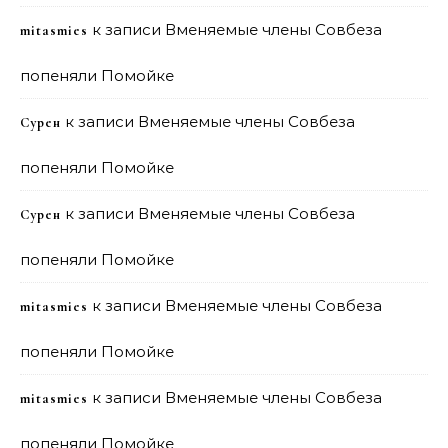
к записи
Вменяемые члены Совбеза
mitasmies
попеняли Помойке
к записи
Вменяемые члены Совбеза
Сурен
попеняли Помойке
к записи
Вменяемые члены Совбеза
Сурен
попеняли Помойке
к записи
Вменяемые члены Совбеза
mitasmies
попеняли Помойке
к записи
Вменяемые члены Совбеза
mitasmies
попеняли Помойке