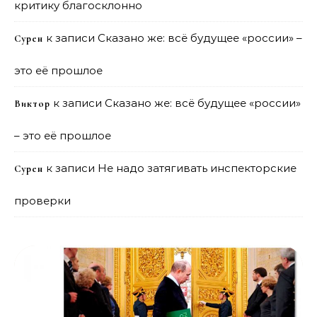
критику благосклонно
к записи
Сказано же: всё будущее «россии» –
Сурен
это её прошлое
к записи
Сказано же: всё будущее «россии»
Виктор
– это её прошлое
к записи
Не надо затягивать инспекторские
Сурен
проверки