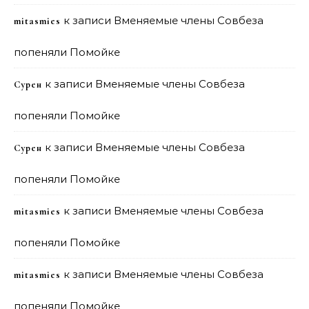
к записи
Вменяемые члены Совбеза
mitasmies
попеняли Помойке
к записи
Вменяемые члены Совбеза
Сурен
попеняли Помойке
к записи
Вменяемые члены Совбеза
Сурен
попеняли Помойке
к записи
Вменяемые члены Совбеза
mitasmies
попеняли Помойке
к записи
Вменяемые члены Совбеза
mitasmies
попеняли Помойке