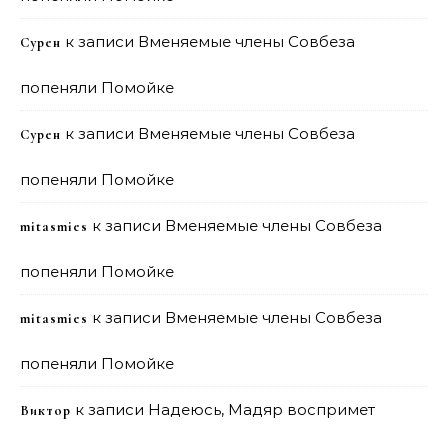
к записи
Вменяемые члены Совбеза
Сурен
попеняли Помойке
к записи
Вменяемые члены Совбеза
Сурен
попеняли Помойке
к записи
Вменяемые члены Совбеза
mitasmies
попеняли Помойке
к записи
Вменяемые члены Совбеза
mitasmies
попеняли Помойке
к записи
Надеюсь, Мадяр воспримет
Виктор