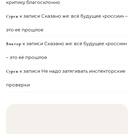
критику благосклонно
к записи
Сказано же: всё будущее «россии» –
Сурен
это её прошлое
к записи
Сказано же: всё будущее «россии»
Виктор
– это её прошлое
к записи
Не надо затягивать инспекторские
Сурен
проверки