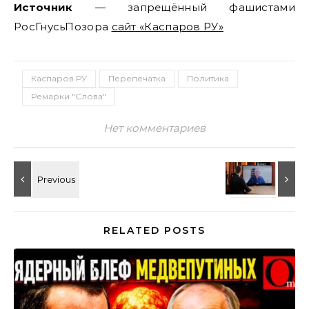
Источник
— запрещённый фашистами
РосГнусьПозора
сайт «Каспаров РУ»
Каспаров.РУ
Перепечатка
Политика
Ремарки "Слова"
Нет комментариев
RELATED POSTS