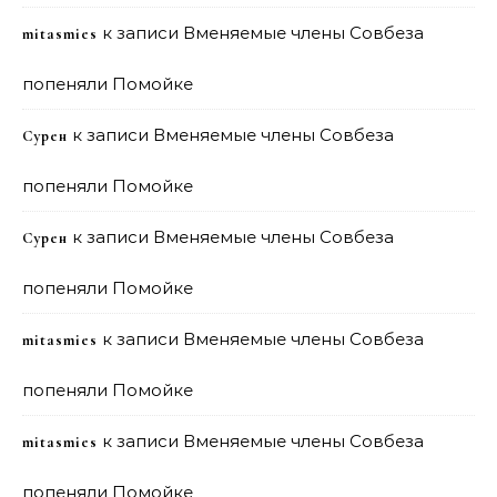
к записи
Вменяемые члены Совбеза
mitasmies
попеняли Помойке
к записи
Вменяемые члены Совбеза
Сурен
попеняли Помойке
к записи
Вменяемые члены Совбеза
Сурен
попеняли Помойке
к записи
Вменяемые члены Совбеза
mitasmies
попеняли Помойке
к записи
Вменяемые члены Совбеза
mitasmies
попеняли Помойке