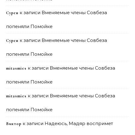
к записи
Вменяемые члены Совбеза
Сурен
попеняли Помойке
к записи
Вменяемые члены Совбеза
Сурен
попеняли Помойке
к записи
Вменяемые члены Совбеза
mitasmies
попеняли Помойке
к записи
Вменяемые члены Совбеза
mitasmies
попеняли Помойке
к записи
Надеюсь, Мадяр воспримет
Виктор