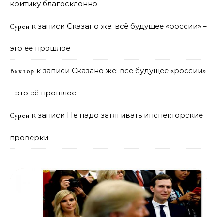
критику благосклонно
к записи
Сказано же: всё будущее «россии» –
Сурен
это её прошлое
к записи
Сказано же: всё будущее «россии»
Виктор
– это её прошлое
к записи
Не надо затягивать инспекторские
Сурен
проверки