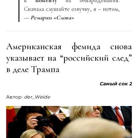
к
моменту
их обнародования.
Сначала слушайте озвучку, я – потом,
—
Ремарки «Слова»
Американская фемида снова
указывает на “российский след”
в деле Трампа
Самый сок 2
Автор:
der_Weide