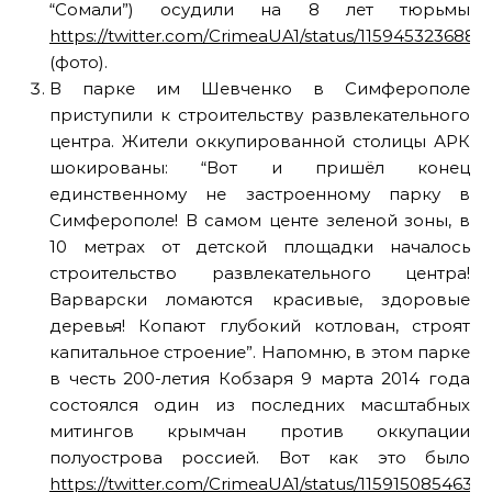
“Сомали”) осудили на 8 лет тюрьмы
https://twitter.com/CrimeaUA1/status/115945323688
(фото).
В парке им Шевченко в Симферополе
приступили к строительству развлекательного
центра. Жители оккупированной столицы АРК
шокированы: “Вот и пришёл конец
единственному не застроенному парку в
Симферополе! В самом центе зеленой зоны, в
10 метрах от детской площадки началось
строительство развлекательного центра!
Варварски ломаются красивые, здоровые
деревья! Копают глубокий котлован, строят
капитальное строение”. Напомню, в этом парке
в честь 200-летия Кобзаря 9 марта 2014 года
состоялся один из последних масштабных
митингов крымчан против оккупации
полуострова россией. Вот как это было
https://twitter.com/CrimeaUA1/status/1159150854634