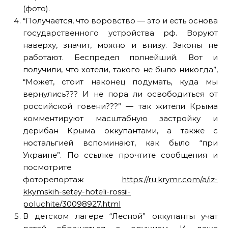
(фото).
“Получается, что воровство — это и есть основа
государственного устройства рф. Воруют
наверху, значит, можно и внизу. Законы не
работают. Беспредел полнейший. Вот и
получили, что хотели, такого не было никогда”,
“Может, стоит наконец подумать, куда мы
вернулись??? И не пора ли освободиться от
российской говени???” — так жители Крыма
комментируют масштабную застройку и
дерибан Крыма оккупантами, а также с
ностальгией вспоминают, как было “при
Украине”. По ссылке прочтите сообщения и
посмотрите
фоторепортаж
https://ru.krymr.com/a/iz-
kkymskih-setey-hoteli-rossii-
poluchite/30098927.html
В детском лагере “Лесной” оккупанты учат