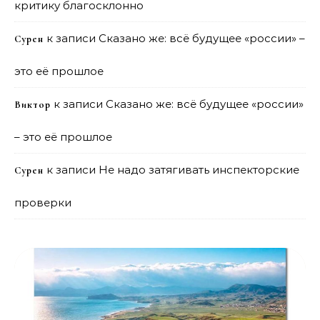
критику благосклонно
к записи
Сказано же: всё будущее «россии» –
Сурен
это её прошлое
к записи
Сказано же: всё будущее «россии»
Виктор
– это её прошлое
к записи
Не надо затягивать инспекторские
Сурен
проверки