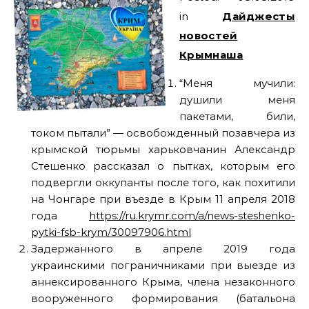
in
Дайджесты
новостей
Крымнаша
“Меня мучили:
душили меня
пакетами, били,
током пытали” — освобожденный позавчера из
крымской тюрьмы харьковчанин Александр
Стешенко рассказал о пытках, которым его
подвергли оккупанты после того, как похитили
на Чонгаре при въезде в Крым 11 апреля 2018
года
https://ru.krymr.com/a/news-steshenko-
pytki-fsb-krym/30097906.html
Задержанного в апреле 2019 года
украинскими пограничниками при выезде из
аннексированного Крыма, члена незаконного
вооруженного формирования (батальона