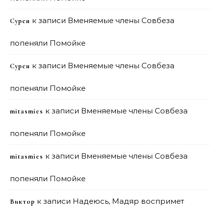
к записи
Вменяемые члены Совбеза
Сурен
попеняли Помойке
к записи
Вменяемые члены Совбеза
Сурен
попеняли Помойке
к записи
Вменяемые члены Совбеза
mitasmies
попеняли Помойке
к записи
Вменяемые члены Совбеза
mitasmies
попеняли Помойке
к записи
Надеюсь, Мадяр воспримет
Виктор