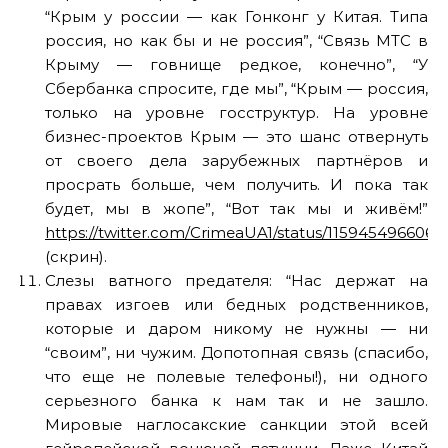
“Крым у россии — как Гонконг у Китая. Типа
россия, но как бы и не россия”, “Связь МТС в
Крыму — говнище редкое, конечно”, “У
Сбербанка спросите, где мы”, “Крым — россия,
только на уровне госструктур. На уровне
бизнес-проектов Крым — это шанс отвернуть
от своего дела зарубежных партнёров и
просрать больше, чем получить. И пока так
будет, мы в жопе”, “Вот так мы и живём!”
https://twitter.com/CrimeaUA1/status/1159454966064
(скрин).
Слезы ватного предателя: “Нас держат на
правах изгоев или бедных родственников,
которые и даром никому не нужны — ни
“своим”, ни чужим. Допотопная связь (спасибо,
что еще не полевые телефоны!), ни одного
серьезного банка к нам так и не зашло.
Мировые наглосакские санкции этой всей