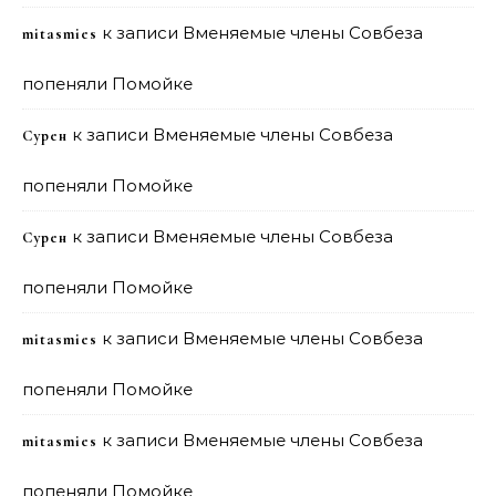
к записи
Вменяемые члены Совбеза
mitasmies
попеняли Помойке
к записи
Вменяемые члены Совбеза
Сурен
попеняли Помойке
к записи
Вменяемые члены Совбеза
Сурен
попеняли Помойке
к записи
Вменяемые члены Совбеза
mitasmies
попеняли Помойке
к записи
Вменяемые члены Совбеза
mitasmies
попеняли Помойке