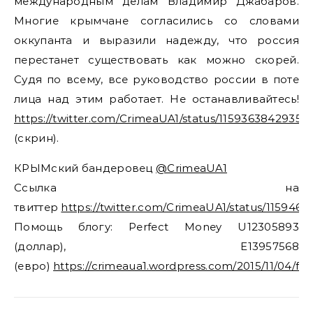
международным делам Владимир Джабаров.
Многие крымчане согласились со словами
оккупанта и выразили надежду, что россия
перестанет существовать как можно скорей.
Судя по всему, все руководство россии в поте
лица над этим работает. Не останавливайтесь!
https://twitter.com/CrimeaUA1/status/11593638429353
(скрин).
КРЫМский бандеровец
@CrimeaUA1
Ссылка на
твиттер
https://twitter.com/CrimeaUA1/status/115946
Помощь блогу: Perfect Money U12305893
(доллар), E13957568
(евро)
https://crimeaua1.wordpress.com/2015/11/04/fi