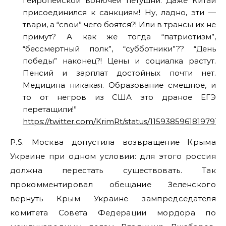
гейропейской вонючей петушни. Даже Китай
присоединился к санкциям! Ну, ладно, эти —
твари, а “свои” чего боятся?! Или в трансы их не
примут? А как же тогда “патриотизм”,
“бессмертный полк”, “субботники”?? “День
победы” наконец?! Цены и социалка растут.
Пенсий и зарплат достойных почти нет.
Медицина никакая. Образование смешное, и
то от негров из США это драное ЕГЭ
перетащили!”
https://twitter.com/KrimRt/status/11593859618197913
P.S. Москва допустила возвращение Крыма
Украине при одном условии: для этого россия
должна перестать существовать. Так
прокомментировал обещание Зеленского
вернуть Крым Украине зампредседателя
комитета Совета Федерации мордора по