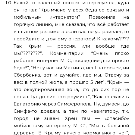
Какой-то залетный понаех интересуется, куда
он попал: “Крымчане, у всех беда со связью и
мобильным интернетом? Позвонила на
горячую линию, мне сказали, что всё работает
в штатном режиме, а если вас не устраивает, то
перейдите к другому оператору! К какому????
Так Крым — россия, или вообще где
мы????????”. Комментарии: “Очень плохо
работает интернет МТС, последние дни просто
беда!!”, “Нет у нас ни Магнита, нет Пятёрочек, ни
Сбербанка, вот и думайте, где мы. Отвечу за
вас: в полной жопе, а прошло 5 лет”, “Крым —
это оккупированная зона, кто до сих пор не
понял. Тут до сих пор роуминг”, “Как-то ехали в
Евпаторию через Симферополь. Ну, думаем, до
Симфа-то доедем, а там по навигатору, т.к.
город не знаем. Хрен там — «спасибо»
мобильному интернету МТС”, “Мы в большой
деревне. В Крыму ничего нормального нет”,