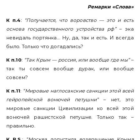
Ремарки «Слова»
К п.4
:
“Получается, что воровство — это и есть
основа государственного устройства рф”
– эка
невидаль портянка… Ну, да, так и есть. И всегда
было. Только что догадались?
К п.10
:
“Так Крым — россия, или вообще где мы”
–
так ты совсем вообще дурак, или вообще
совсем?
К п.11
:
“Мировые наглосакские санкции этой всей
гейропейской вонючей петушни”
– нет, это
мировые санкции Цивилизации ко всей этой
вонючей рашистской петушне. Только так –
правильно.
К
P.
S.
:
“Москва допустила возвращение Крыма