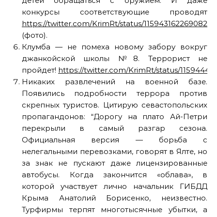
детей обращаться с оружием. И даже
конкурсы соответствующие проводят
https://twitter.com/KrimRt/status/11594316226908241
(фото).
Клумба — не помеха новому забору вокруг
джанкойской школы №8. Террорист не
пройдет!
https://twitter.com/KrimRt/status/1159444
Никаких развлечений на военной базе.
Появились подробности террора против
скрепных туристов. Цитирую севастопольских
пропагандонов: “Дорогу на плато Ай-Петри
перекрыли в самый разгар сезона.
Официальная версия — борьба с
нелегальными перевозками, говорят в Ялте, но
за знак не пускают даже лицензированные
автобусы. Когда закончится «облава», в
которой участвует лично начальник ГИБДД
Крыма Анатолий Борисенко, неизвестно.
Турфирмы терпят многотысячные убытки, а