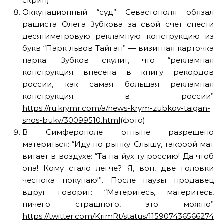
скрин).
Оккупационный “суд” Севастополя обязал
рашиста Олега Зубкова за свой счет снести
десятиметровую рекламную конструкцию из
букв “Парк львов Тайган” — визитная карточка
парка. Зубков скулит, что “рекламная
конструкция внесена в книгу рекордов
россии, как самая большая рекламная
конструкция в россии”
https://ru.krymr.com/a/news-krym-zubkov-taigan-
snos-bukv/30099510.html
(фото).
В Симферополе отныне разрешено
материться: “Иду по рынку. Слышу, такооой мат
витает в воздухе: “Та на йух ту россию! Да чтоб
она! Кому стало легче? Я, вон, две головки
чеснока покупаю!”. После паузы продавец
вдруг говорит: “Материтесь, материтесь,
ничего страшного, это можно”
https://twitter.com/KrimRt/status/1159074365662748