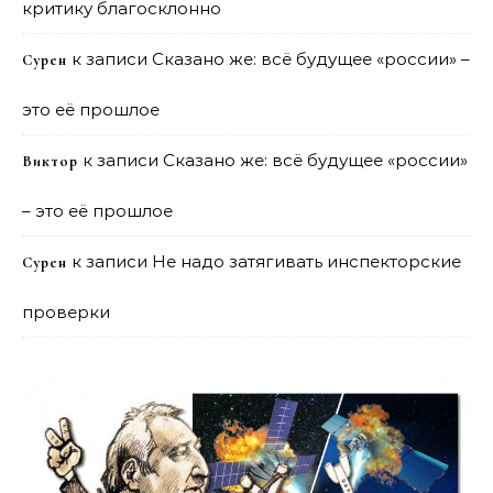
критику благосклонно
к записи
Сказано же: всё будущее «россии» –
Сурен
это её прошлое
к записи
Сказано же: всё будущее «россии»
Виктор
– это её прошлое
к записи
Не надо затягивать инспекторские
Сурен
проверки