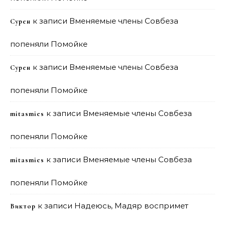
к записи
Вменяемые члены Совбеза
Сурен
попеняли Помойке
к записи
Вменяемые члены Совбеза
Сурен
попеняли Помойке
к записи
Вменяемые члены Совбеза
mitasmies
попеняли Помойке
к записи
Вменяемые члены Совбеза
mitasmies
попеняли Помойке
к записи
Надеюсь, Мадяр воспримет
Виктор