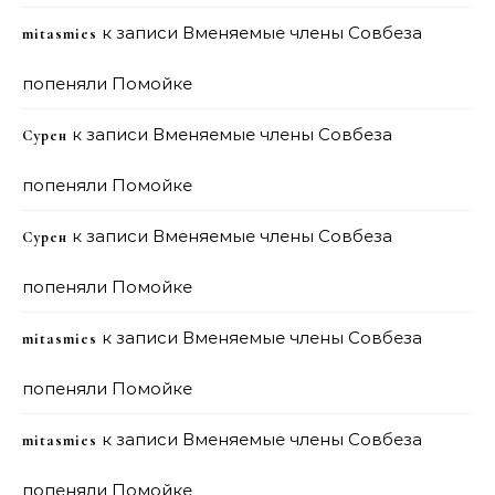
к записи
Вменяемые члены Совбеза
mitasmies
попеняли Помойке
к записи
Вменяемые члены Совбеза
Сурен
попеняли Помойке
к записи
Вменяемые члены Совбеза
Сурен
попеняли Помойке
к записи
Вменяемые члены Совбеза
mitasmies
попеняли Помойке
к записи
Вменяемые члены Совбеза
mitasmies
попеняли Помойке