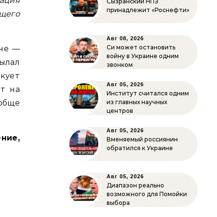
ация
Сызранский НПЗ
принадлежит «Роснефти»
щего
Авг 08, 2026
Си может остановить
мне —
войну в Украине одним
сылал
звонком
кует
Авг 05, 2026
т на
Институт считался одним
обще
из главных научных
центров
Авг 05, 2026
ние,
Вменяемый россиянин
обратился к Украине
Авг 05, 2026
Диапазон реально
возможного для Помойки
выбора