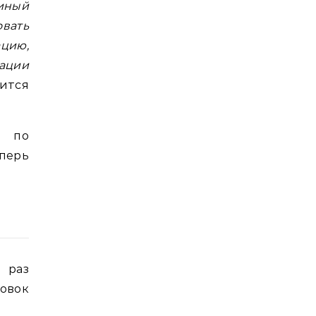
диный
овать
цию,
ации
рится
л по
перь
о раз
овок