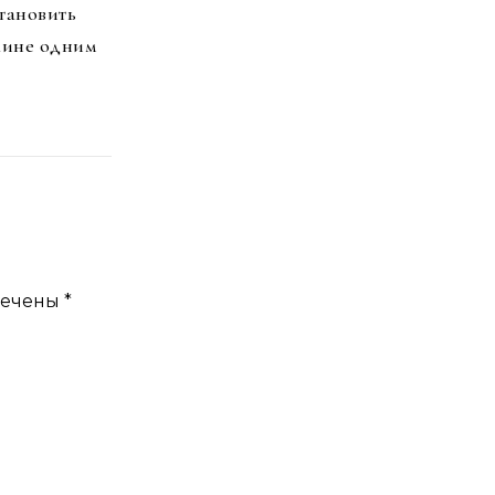
тановить
аине одним
мечены
*