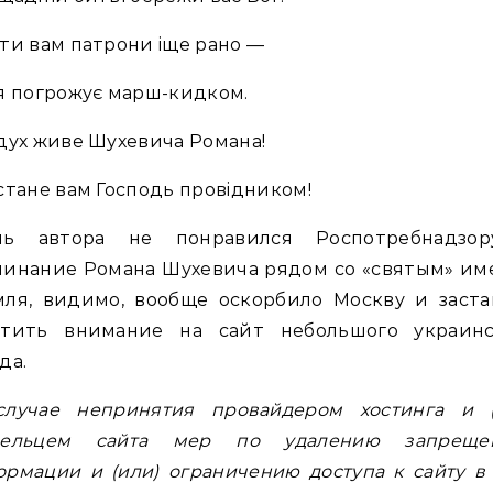
ти вам патрони iще рано —
я погрожує марш-кидком.
дух живе Шухевича Романа!
стане вам Господь провiдником!
ль автора не понравился Роспотребнадзор
минание Романа Шухевича рядом со «святым» им
мля, видимо, вообще оскорбило Москву и заста
атить внимание на сайт небольшого украинс
да.
случае непринятия провайдером хостинга и (
дельцем сайта мер по удалению запреще
рмации и (или) ограничению доступа к сайту в