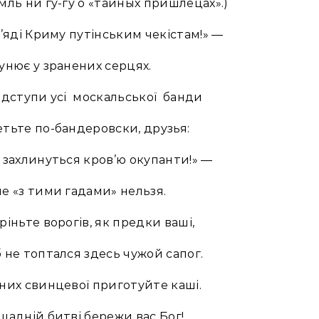
мль ни гу-гу о «тайных пришлецах».)
п’яді Криму путінським чекістам!» —
унює у зранених серцях.
ідступи усі москальської банди
тьте по-бандеровски, друзья:
 захлинуться кров’ю окупанти!» —
е «з тими гадами» нельзя.
ріньте ворогів, як предки ваші,
 не топтался здесь чужой сапог.
них свинцевої приготуйте каші.
щадній битві бережи вас Бог!