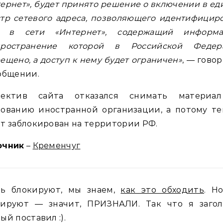
ернет», будет принято решение о включении в е
тр сетевого адреса, позволяющего идентифицир
т в сети «Интернет», содержащий информа
пространение которой в Российской Федер
ещено, а доступ к нему будет ограничен»
, — гово
общении.
лектив сайта отказался снимать материа
бованию иностранной организации, а потому те
т заблокирован на территории РФ.
очник
–
Кременчуг
ть блокируют, мы знаем,
как это обходить
. Н
кируют — значит, ПРИЗНАЛИ. Так что я загол
ый поставил :).