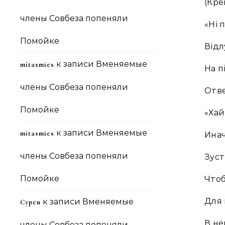
(Кре
члены Совбеза попеняли
«Ні 
Помойке
Відл
к записи
Вменяемые
mitasmies
На п
члены Совбеза попеняли
Отве
Помойке
«Хай
к записи
Вменяемые
mitasmies
Инач
члены Совбеза попеняли
Зуст
Помойке
Чтоб
Для 
к записи
Вменяемые
Сурен
В не
члены Совбеза попеняли