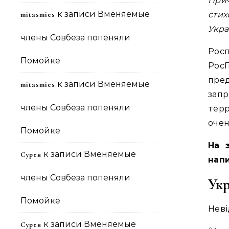
При
к записи
Вменяемые
сти
mitasmies
Укра
члены Совбеза попеняли
Росп
Помойке
Рос
пре
к записи
Вменяемые
mitasmies
зап
члены Совбеза попеняли
тер
очен
Помойке
На 
к записи
Вменяемые
Сурен
нап
члены Совбеза попеняли
Укр
Помойке
Неві
к записи
Вменяемые
Сурен