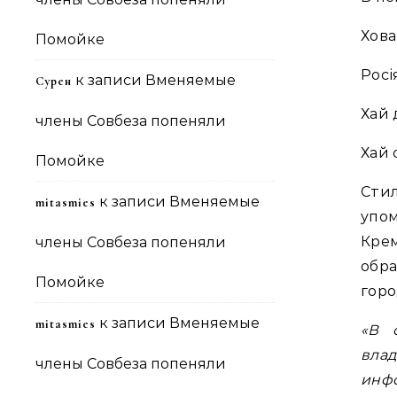
Хова
Помойке
Росі
к записи
Вменяемые
Сурен
Хай 
члены Совбеза попеняли
Хай 
Помойке
Сти
к записи
Вменяемые
mitasmies
упо
Кре
члены Совбеза попеняли
обр
Помойке
горо
к записи
Вменяемые
mitasmies
«В 
вла
члены Совбеза попеняли
инфо