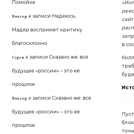
Помойке
«Инт
реес
к записи
Надеюсь,
Виктор
сай
рас
Мадяр воспримет критику
запр
благосклонно
в со
к записи
Сказано же: всё
Сурен
Кол
тре
будущее «россии» – это её
буде
прошлое
Ист
к записи
Сказано же: всё
Виктор
будущее «россии» – это её
Пус
бло
прошлое
точн