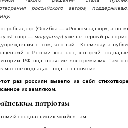
чиной такого решения стала публик
хотворения российского автора, поддерживаю
ину.
отребнадзор (Ошибка — «Роскомнадзор», а по 
ГнусьПозор —
модератор
) уже не первый раз при
дупреждения о том, что сайт Кременчуга публи
рещенный в России контент, который подпадае
ритории РФ под понятие «экстремизм». Там во
ь многое подпадает под это понятие.
этот раз россиян вывело из себя стихотворе
исанное их земляком.
аїнським патріотам
домий спецназ виник якийсь там.