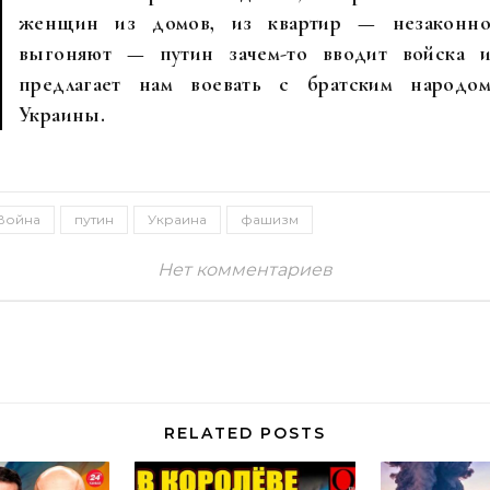
женщин из домов, из квартир — незаконн
выгоняют — путин зачем-то вводит войска 
предлагает нам воевать с братским народо
Украины.
Война
путин
Украина
фашизм
Нет комментариев
RELATED POSTS