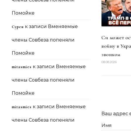
Помойке
к записи
Вменяемые
Сурен
Си может ос
члены Совбеза попеняли
войну в Укр
Помойке
звонком
08.08.2026
к записи
Вменяемые
mitasmies
члены Совбеза попеняли
Помойке
к записи
Вменяемые
mitasmies
Ваш адрес e
члены Совбеза попеняли
Имя