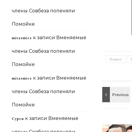
члены Совбеза попеняли
Помойке
к записи
Вменяемые
mitasmies
члены Совбеза попеняли
Видео
Помойке
к записи
Вменяемые
mitasmies
члены Совбеза попеняли
Помойке
к записи
Вменяемые
Сурен
члены Совбеза попеняли