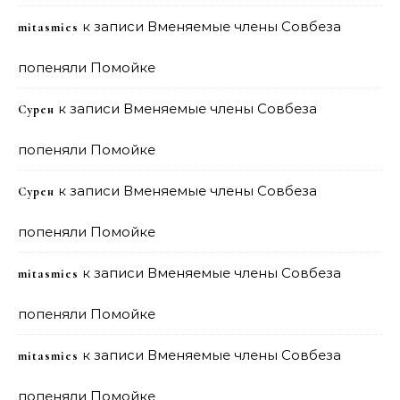
к записи
Вменяемые члены Совбеза
mitasmies
попеняли Помойке
к записи
Вменяемые члены Совбеза
Сурен
попеняли Помойке
к записи
Вменяемые члены Совбеза
Сурен
попеняли Помойке
к записи
Вменяемые члены Совбеза
mitasmies
попеняли Помойке
к записи
Вменяемые члены Совбеза
mitasmies
попеняли Помойке