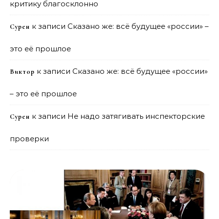
критику благосклонно
к записи
Сказано же: всё будущее «россии» –
Сурен
это её прошлое
к записи
Сказано же: всё будущее «россии»
Виктор
– это её прошлое
к записи
Не надо затягивать инспекторские
Сурен
проверки