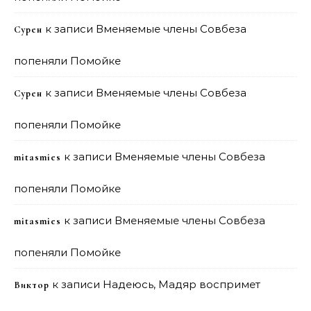
к записи
Вменяемые члены Совбеза
Сурен
попеняли Помойке
к записи
Вменяемые члены Совбеза
Сурен
попеняли Помойке
к записи
Вменяемые члены Совбеза
mitasmies
попеняли Помойке
к записи
Вменяемые члены Совбеза
mitasmies
попеняли Помойке
к записи
Надеюсь, Мадяр воспримет
Виктор