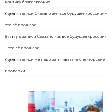
критику благосклонно
к записи
Сказано же: всё будущее «россии» –
Сурен
это её прошлое
к записи
Сказано же: всё будущее «россии»
Виктор
– это её прошлое
к записи
Не надо затягивать инспекторские
Сурен
проверки