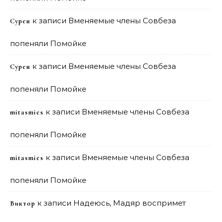
к записи
Вменяемые члены Совбеза
Сурен
попеняли Помойке
к записи
Вменяемые члены Совбеза
Сурен
попеняли Помойке
к записи
Вменяемые члены Совбеза
mitasmies
попеняли Помойке
к записи
Вменяемые члены Совбеза
mitasmies
попеняли Помойке
к записи
Надеюсь, Мадяр воспримет
Виктор