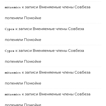
к записи
Вменяемые члены Совбеза
mitasmies
попеняли Помойке
к записи
Вменяемые члены Совбеза
Сурен
попеняли Помойке
к записи
Вменяемые члены Совбеза
Сурен
попеняли Помойке
к записи
Вменяемые члены Совбеза
mitasmies
попеняли Помойке
к записи
Вменяемые члены Совбеза
mitasmies
попеняли Помойке