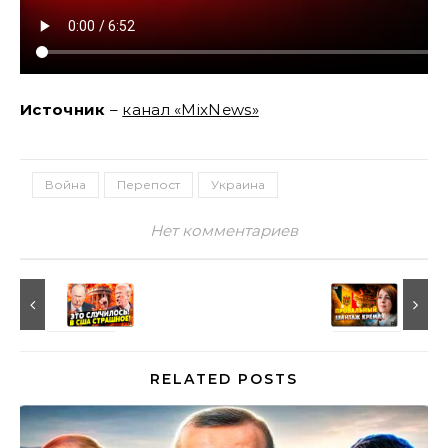
Источник
–
канал «MixNews»
Война
Перепост
Украина
Нет комментариев
RELATED POSTS