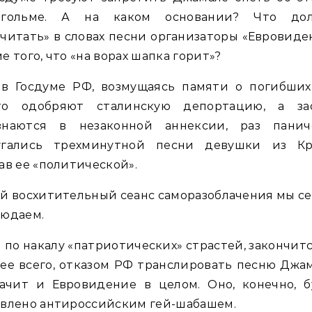
кгольме. А на каком основании? Что до
читать» в словах песни организаторы «Евровиде
е того, что «на ворах шапка горит»?
 в Госдуме РФ, возмущаясь памяти о погибших,
то одобряют сталинскую депортацию, а за
знаются в незаконной аннексии, раз панич
угались трехминутной песни девушки из Кр
ав ее «политической».
й восхитительный сеанс саморазоблачения мы с
людаем.
 по накалу «патриотических» страстей, закончитс
ее всего, отказом РФ транслировать песню Джа
начит и Евровидение в целом. Оно, конечно, б
явлено антироссийским гей-шабашем.