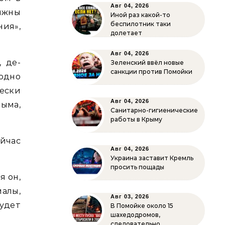
Авг 04, 2026
лжны
Иной раз какой-то
беспилотник таки
ния»,
долетает
Авг 04, 2026
 де-
Зеленский ввёл новые
санкции против Помойки
одно
ески
Авг 04, 2026
ыма,
Санитарно-гигиенические
работы в Крыму
ейчас
Авг 04, 2026
Украина заставит Кремль
просить пощады
я он,
малы,
Авг 03, 2026
удет
В Помойке около 15
шахедодромов,
следовательно…