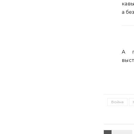
кавы
а бе
А п
выс
Война