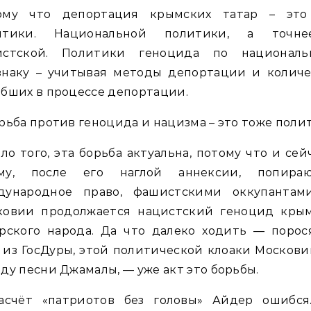
ому что депортация крымских татар – это
итики. Национальной политики, а точн
истской. Политики геноцида по националь
знаку – учитывая методы депортации и количе
бших в процессе депортации.
рьба против геноцида и нацизма – это тоже поли
ло того, эта борьба актуальна, потому что и сей
му, после его наглой аннексии, попира
дународное право, фашистскими оккупантам
ковии продолжается нацистский геноцид крым
арского народа. Да что далеко ходить — порос
 из ГосДуры, этой политической клоаки Москови
ду песни Джамалы, — уже акт это борьбы.
асчёт «патриотов без головы» Айдер ошибся