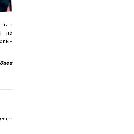
ать в
ы на
овы»
баев
песне