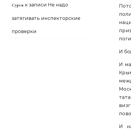
к записи
Не надо
Сурен
Пот
пол
затягивать инспекторские
нац
при
проверки
поги
И бо
И ма
Кры
меж
Мос
тат
визг
пово
И н