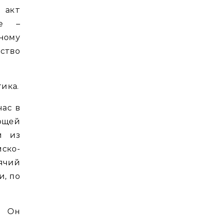
 акт
ее –
ному
ство
тика.
час в
ющей
и из
ско-
ячий
и, по
. Он