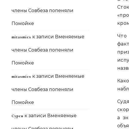
Сто
члены Совбеза попеняли
«про
кром
Помойке
Что
к записи
Вменяемые
mitasmies
фак
члены Совбеза попеняли
при
исп
Помойке
назв
к записи
Вменяемые
mitasmies
Како
наб
члены Совбеза попеняли
Судя
Помойке
скор
к записи
Вменяемые
Сурен
а з
объ
члены Совбеза попеняли