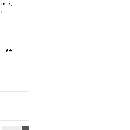
чках,
к.
ь ее