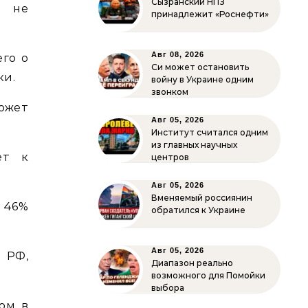
Сызранский НПЗ
, не
принадлежит «Роснефти»
Авг 08, 2026
го о
Си может остановить
ки.
войну в Украине одним
звонком
ожет
Авг 05, 2026
Институт считался одним
из главных научных
ет к
центров
Авг 05, 2026
Вменяемый россиянин
 46%
обратился к Украине
Авг 05, 2026
 РФ,
Диапазон реально
возможного для Помойки
выбора
ом в