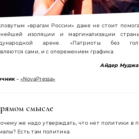
ловутым «врагам России» даже не стоит помог
ьнейшей изоляции и маргинализации стран
дународной арене. «Патриоты без гол
вляются сами, и с опережением графика.
Айдер Муджа
очник
–
«NovaPressa»
прямом смысле
почему же надо утверждать, что нет политики в 
алы? Есть там политика.