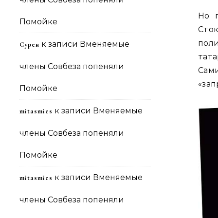
Но 
Помойке
Сто
поли
к записи
Вменяемые
Сурен
тата
члены Совбеза попеняли
Сам
«зап
Помойке
к записи
Вменяемые
mitasmies
члены Совбеза попеняли
Помойке
к записи
Вменяемые
mitasmies
члены Совбеза попеняли