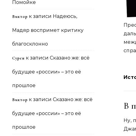
Помойке
к записи
Надеюсь,
Виктор
Прес
Мадяр воспримет критику
дал
меж
благосклонно
спра
к записи
Сказано же: всё
Сурен
будущее «россии» – это её
Ист
прошлое
к записи
Сказано же: всё
Виктор
В 
будущее «россии» – это её
Ну, 
прошлое
Джам