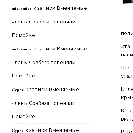
к записи
Вменяемые
mitasmies
члены Совбеза попеняли
поли
Помойке
Эта
к записи
Вменяемые
mitasmies
наси
члены Совбеза попеняли
Что
Помойке
стал
К д
к записи
Вменяемые
Сурен
крым
члены Совбеза попеняли
К д
Помойке
вклю
к записи
Вменяемые
Сурен
В Г