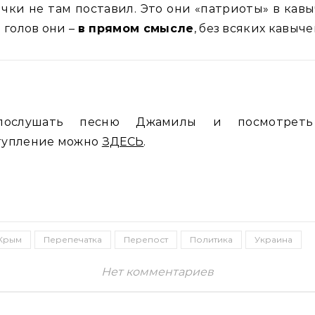
чки не там поставил. Это они «патриоты» в кавы
з голов они –
в прямом смысле
, без всяких кавыче
ослушать песню Джамилы и посмотрет
тупление можно
ЗДЕСЬ
.
Крым
Перепечатка
Перепост
Политика
Украина
Нет комментариев