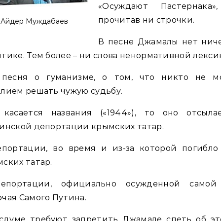
«Осуждают Пастернака»
прочитав ни строчки.
Айдер Муждабаев
В песне Джамалы нет ниче
тике. Тем более – ни слова ненормативной лекси
 песня о гуманизме, о том, что никто не м
лием решать чужую судьбу.
 касается названия («1944»), то оно отсыла
инской депортации крымских татар.
епортации, во время и из-за которой погибло
ских татар.
епортации, официально осужденной самой
чая Самого Путина.
осдуме требуют запретить Джамале спеть об эт