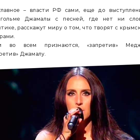
главное – власти РФ сами, еще до выступлен
кгольме Джамалы с песней, где нет ни сло
тике, расскажут миру о том, что творят с крым
рами.
и во всем признаются, «запретив» Медж
ретив» Джамалу.