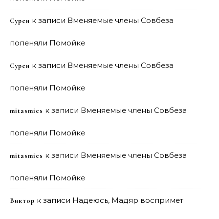
к записи
Вменяемые члены Совбеза
Сурен
попеняли Помойке
к записи
Вменяемые члены Совбеза
Сурен
попеняли Помойке
к записи
Вменяемые члены Совбеза
mitasmies
попеняли Помойке
к записи
Вменяемые члены Совбеза
mitasmies
попеняли Помойке
к записи
Надеюсь, Мадяр воспримет
Виктор