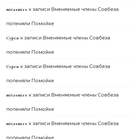
к записи
Вменяемые члены Совбеза
mitasmies
попеняли Помойке
к записи
Вменяемые члены Совбеза
Сурен
попеняли Помойке
к записи
Вменяемые члены Совбеза
Сурен
попеняли Помойке
к записи
Вменяемые члены Совбеза
mitasmies
попеняли Помойке
к записи
Вменяемые члены Совбеза
mitasmies
попеняли Помойке