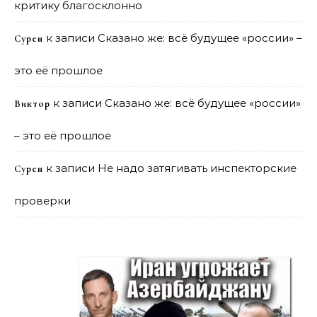
критику благосклонно
к записи
Сказано же: всё будущее «россии» –
Сурен
это её прошлое
к записи
Сказано же: всё будущее «россии»
Виктор
– это её прошлое
к записи
Не надо затягивать инспекторские
Сурен
проверки