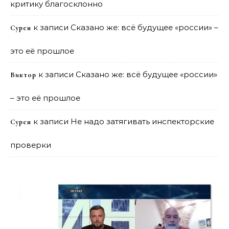
критику благосклонно
к записи
Сказано же: всё будущее «россии» –
Сурен
это её прошлое
к записи
Сказано же: всё будущее «россии»
Виктор
– это её прошлое
к записи
Не надо затягивать инспекторские
Сурен
проверки