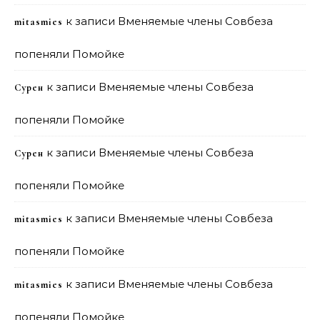
к записи
Вменяемые члены Совбеза
mitasmies
попеняли Помойке
к записи
Вменяемые члены Совбеза
Сурен
попеняли Помойке
к записи
Вменяемые члены Совбеза
Сурен
попеняли Помойке
к записи
Вменяемые члены Совбеза
mitasmies
попеняли Помойке
к записи
Вменяемые члены Совбеза
mitasmies
попеняли Помойке