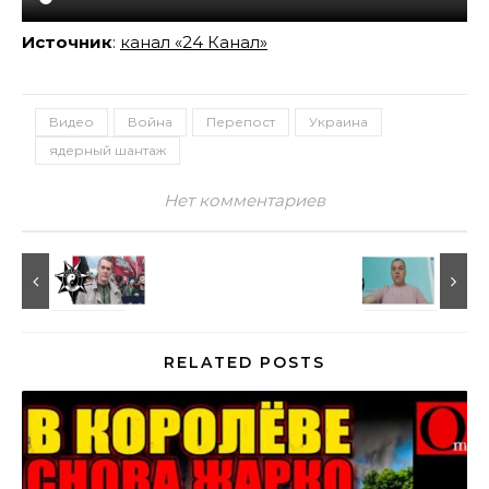
Источник
:
канал «24 Канал»
Видео
Война
Перепост
Украина
ядерный шантаж
Нет комментариев
RELATED POSTS