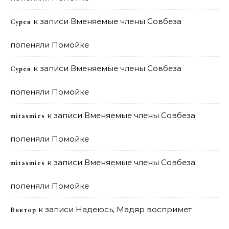
к записи
Вменяемые члены Совбеза
Сурен
попеняли Помойке
к записи
Вменяемые члены Совбеза
Сурен
попеняли Помойке
к записи
Вменяемые члены Совбеза
mitasmies
попеняли Помойке
к записи
Вменяемые члены Совбеза
mitasmies
попеняли Помойке
к записи
Надеюсь, Мадяр воспримет
Виктор