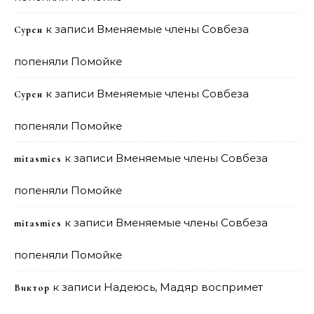
к записи
Вменяемые члены Совбеза
Сурен
попеняли Помойке
к записи
Вменяемые члены Совбеза
Сурен
попеняли Помойке
к записи
Вменяемые члены Совбеза
mitasmies
попеняли Помойке
к записи
Вменяемые члены Совбеза
mitasmies
попеняли Помойке
к записи
Надеюсь, Мадяр воспримет
Виктор