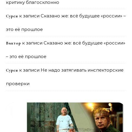
критику благосклонно
к записи
Сказано же: всё будущее «россии» –
Сурен
это её прошлое
к записи
Сказано же: всё будущее «россии»
Виктор
– это её прошлое
к записи
Не надо затягивать инспекторские
Сурен
проверки