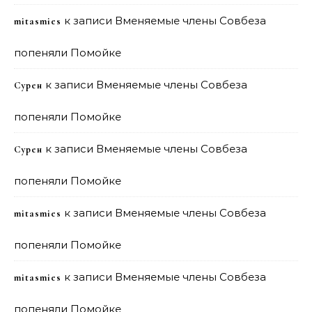
к записи
Вменяемые члены Совбеза
mitasmies
попеняли Помойке
к записи
Вменяемые члены Совбеза
Сурен
попеняли Помойке
к записи
Вменяемые члены Совбеза
Сурен
попеняли Помойке
к записи
Вменяемые члены Совбеза
mitasmies
попеняли Помойке
к записи
Вменяемые члены Совбеза
mitasmies
попеняли Помойке