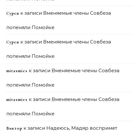
к записи
Вменяемые члены Совбеза
Сурен
попеняли Помойке
к записи
Вменяемые члены Совбеза
Сурен
попеняли Помойке
к записи
Вменяемые члены Совбеза
mitasmies
попеняли Помойке
к записи
Вменяемые члены Совбеза
mitasmies
попеняли Помойке
к записи
Надеюсь, Мадяр воспримет
Виктор