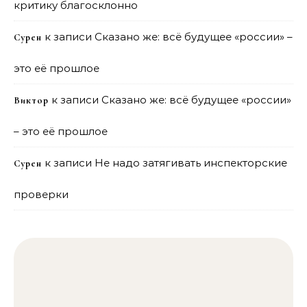
критику благосклонно
к записи
Сказано же: всё будущее «россии» –
Сурен
это её прошлое
к записи
Сказано же: всё будущее «россии»
Виктор
– это её прошлое
к записи
Не надо затягивать инспекторские
Сурен
проверки