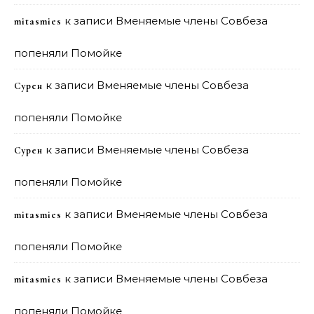
к записи
Вменяемые члены Совбеза
mitasmies
попеняли Помойке
к записи
Вменяемые члены Совбеза
Сурен
попеняли Помойке
к записи
Вменяемые члены Совбеза
Сурен
попеняли Помойке
к записи
Вменяемые члены Совбеза
mitasmies
попеняли Помойке
к записи
Вменяемые члены Совбеза
mitasmies
попеняли Помойке