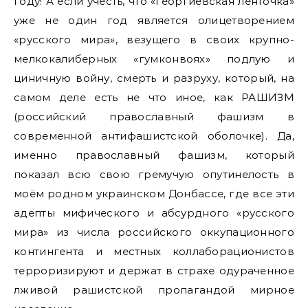
году! А если учесть, что «георгиевская ленточка»
уже не один год является олицетворением
«русского мира», везущего в своих крупно-
мелкокалиберных «гумконвоях» подлую и
циничную войну, смерть и разруху, который, на
самом деле есть не что иное, как РАШИЗМ
(российский православный фашизм в
современной антифашистской оболочке). Да,
именно православный фашизм, который
показал всю свою гремучую опутинелость в
моём родном украинском Донбассе, где все эти
адепты мифического и абсурдного «русского
мира» из числа российского оккупационного
контингента и местных коллаборационистов
терроризируют и держат в страхе одураченное
лживой рашистской пропагандой мирное