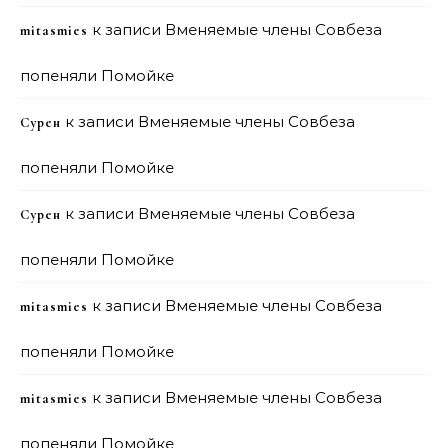
к записи
Вменяемые члены Совбеза
mitasmies
попеняли Помойке
к записи
Вменяемые члены Совбеза
Сурен
попеняли Помойке
к записи
Вменяемые члены Совбеза
Сурен
попеняли Помойке
к записи
Вменяемые члены Совбеза
mitasmies
попеняли Помойке
к записи
Вменяемые члены Совбеза
mitasmies
попеняли Помойке