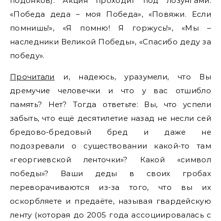
подонков). Акция проходит под лозунгами:
«Победа деда – моя Победа», «Повяжи. Если
помнишь!», «Я помню! Я горжусь!», «Мы –
наследники Великой Победы», «Спасибо деду за
победу».
Прочитали
и, надеюсь, уразумели, что Вы
дремучие человечки и что у вас отшибло
память? Нет? Тогда ответьте: Вы, что успели
забыть, что ещё десятилетие назад не несли сей
бредово-бредовый бред и даже не
подозревали о существовании какой-то там
«георгиевской ленточки»? Какой «символ
победы»? Ваши деды в своих гробах
переворачиваются из-за того, что вы их
оскорбляете и предаёте, называя гвардейскую
ленту (которая до 2005 года ассоциировалась с