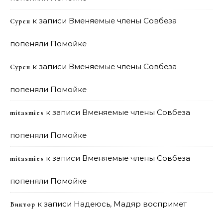
к записи
Вменяемые члены Совбеза
Сурен
попеняли Помойке
к записи
Вменяемые члены Совбеза
Сурен
попеняли Помойке
к записи
Вменяемые члены Совбеза
mitasmies
попеняли Помойке
к записи
Вменяемые члены Совбеза
mitasmies
попеняли Помойке
к записи
Надеюсь, Мадяр воспримет
Виктор