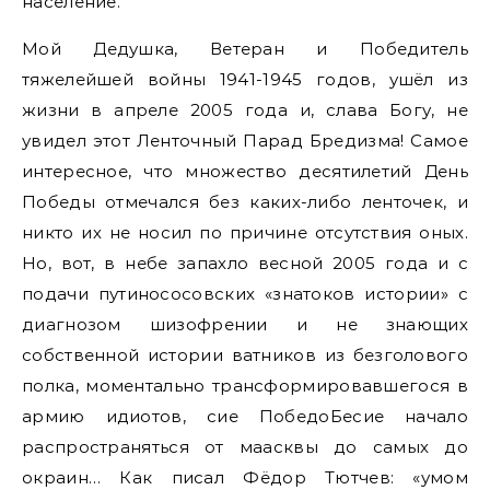
население.
Мой Дедушка, Ветеран и Победитель
тяжелейшей войны 1941-1945 годов, ушёл из
жизни в апреле 2005 года и, слава Богу, не
увидел этот Ленточный Парад Бредизма! Самое
интересное, что множество десятилетий День
Победы отмечался без каких-либо ленточек, и
никто их не носил по причине отсутствия оных.
Но, вот, в небе запахло весной 2005 года и с
подачи путинососовских «знатоков истории» с
диагнозом шизофрении и не знающих
собственной истории ватников из безголового
полка, моментально трансформировавшегося в
армию идиотов, сие ПобедоБесие начало
распространяться от маасквы до самых до
окраин… Как писал Фёдор Тютчев: «умом