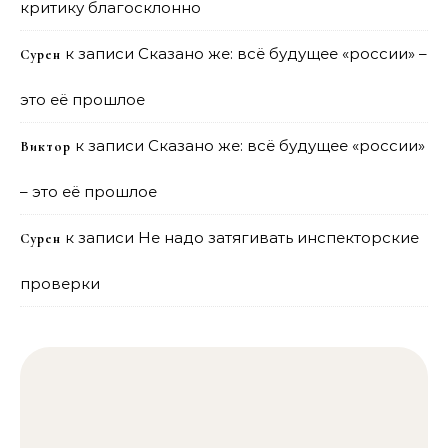
критику благосклонно
к записи
Сказано же: всё будущее «россии» –
Сурен
это её прошлое
к записи
Сказано же: всё будущее «россии»
Виктор
– это её прошлое
к записи
Не надо затягивать инспекторские
Сурен
проверки