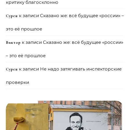
критику благосклонно
к записи
Сказано же: всё будущее «россии» –
Сурен
это её прошлое
к записи
Сказано же: всё будущее «россии»
Виктор
– это её прошлое
к записи
Не надо затягивать инспекторские
Сурен
проверки