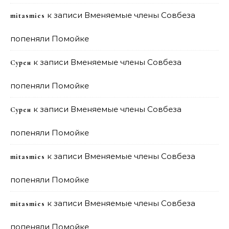
к записи
Вменяемые члены Совбеза
mitasmies
попеняли Помойке
к записи
Вменяемые члены Совбеза
Сурен
попеняли Помойке
к записи
Вменяемые члены Совбеза
Сурен
попеняли Помойке
к записи
Вменяемые члены Совбеза
mitasmies
попеняли Помойке
к записи
Вменяемые члены Совбеза
mitasmies
попеняли Помойке