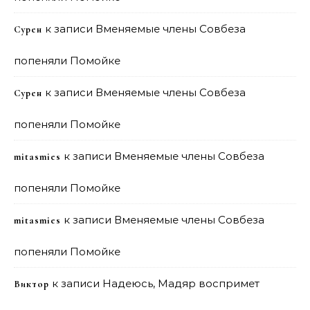
к записи
Вменяемые члены Совбеза
Сурен
попеняли Помойке
к записи
Вменяемые члены Совбеза
Сурен
попеняли Помойке
к записи
Вменяемые члены Совбеза
mitasmies
попеняли Помойке
к записи
Вменяемые члены Совбеза
mitasmies
попеняли Помойке
к записи
Надеюсь, Мадяр воспримет
Виктор