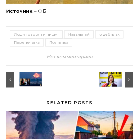
Источник
–
ФБ
Люди говорят и пишут
Навальный
о дебилах
Перепечатка
Политика
Нет комментариев
RELATED POSTS