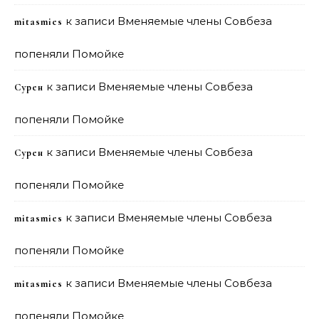
к записи
Вменяемые члены Совбеза
mitasmies
попеняли Помойке
к записи
Вменяемые члены Совбеза
Сурен
попеняли Помойке
к записи
Вменяемые члены Совбеза
Сурен
попеняли Помойке
к записи
Вменяемые члены Совбеза
mitasmies
попеняли Помойке
к записи
Вменяемые члены Совбеза
mitasmies
попеняли Помойке