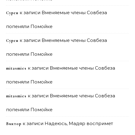
к записи
Вменяемые члены Совбеза
Сурен
попеняли Помойке
к записи
Вменяемые члены Совбеза
Сурен
попеняли Помойке
к записи
Вменяемые члены Совбеза
mitasmies
попеняли Помойке
к записи
Вменяемые члены Совбеза
mitasmies
попеняли Помойке
к записи
Надеюсь, Мадяр воспримет
Виктор