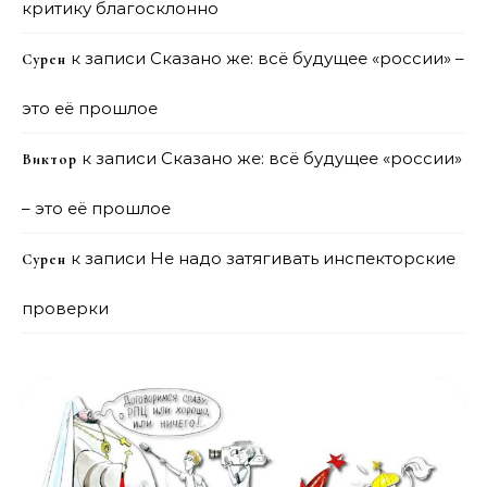
критику благосклонно
к записи
Сказано же: всё будущее «россии» –
Сурен
это её прошлое
к записи
Сказано же: всё будущее «россии»
Виктор
– это её прошлое
к записи
Не надо затягивать инспекторские
Сурен
проверки