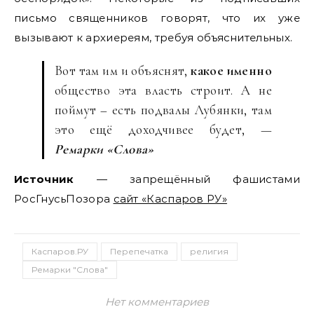
письмо священников говорят, что их уже
вызывают к архиереям, требуя объяснительных.
Вот там им и объяснят,
какое именно
общество эта власть строит. А не
поймут – есть подвалы Лубянки, там
это ещё доходчивее будет, —
Ремарки «Слова»
Источник
— запрещённый фашистами
РосГнусьПозора
сайт «Каспаров РУ»
Каспаров.РУ
Перепечатка
религия
Ремарки "Слова"
Нет комментариев