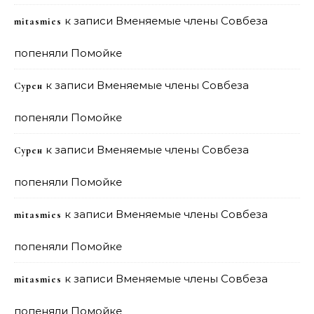
к записи
Вменяемые члены Совбеза
mitasmies
попеняли Помойке
к записи
Вменяемые члены Совбеза
Сурен
попеняли Помойке
к записи
Вменяемые члены Совбеза
Сурен
попеняли Помойке
к записи
Вменяемые члены Совбеза
mitasmies
попеняли Помойке
к записи
Вменяемые члены Совбеза
mitasmies
попеняли Помойке