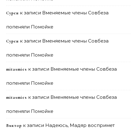
к записи
Вменяемые члены Совбеза
Сурен
попеняли Помойке
к записи
Вменяемые члены Совбеза
Сурен
попеняли Помойке
к записи
Вменяемые члены Совбеза
mitasmies
попеняли Помойке
к записи
Вменяемые члены Совбеза
mitasmies
попеняли Помойке
к записи
Надеюсь, Мадяр воспримет
Виктор