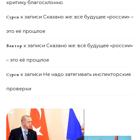
критику благосклонно
к записи
Сказано же: всё будущее «россии» –
Сурен
это её прошлое
к записи
Сказано же: всё будущее «россии»
Виктор
– это её прошлое
к записи
Не надо затягивать инспекторские
Сурен
проверки