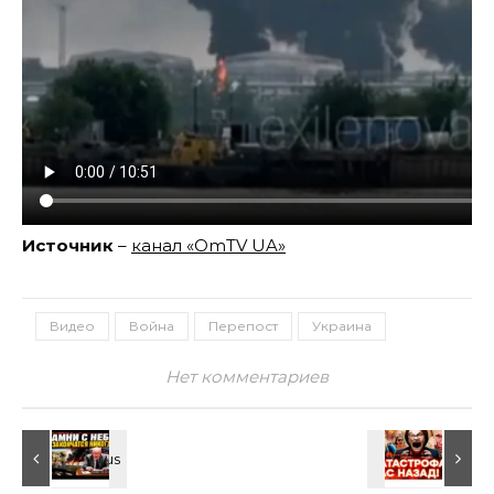
Источник
–
канал «OmTV UA»
Видео
Война
Перепост
Украина
Нет комментариев