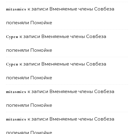
к записи
Вменяемые члены Совбеза
mitasmies
попеняли Помойке
к записи
Вменяемые члены Совбеза
Сурен
попеняли Помойке
к записи
Вменяемые члены Совбеза
Сурен
попеняли Помойке
к записи
Вменяемые члены Совбеза
mitasmies
попеняли Помойке
к записи
Вменяемые члены Совбеза
mitasmies
попеняли Помойке