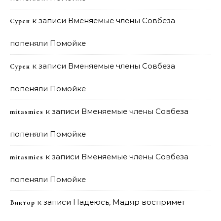
к записи
Вменяемые члены Совбеза
Сурен
попеняли Помойке
к записи
Вменяемые члены Совбеза
Сурен
попеняли Помойке
к записи
Вменяемые члены Совбеза
mitasmies
попеняли Помойке
к записи
Вменяемые члены Совбеза
mitasmies
попеняли Помойке
к записи
Надеюсь, Мадяр воспримет
Виктор