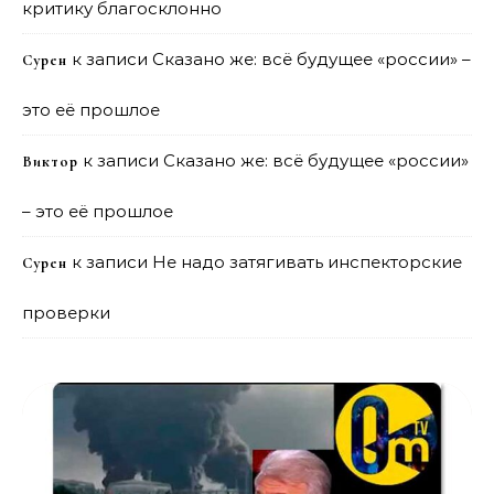
критику благосклонно
к записи
Сказано же: всё будущее «россии» –
Сурен
это её прошлое
к записи
Сказано же: всё будущее «россии»
Виктор
– это её прошлое
к записи
Не надо затягивать инспекторские
Сурен
проверки