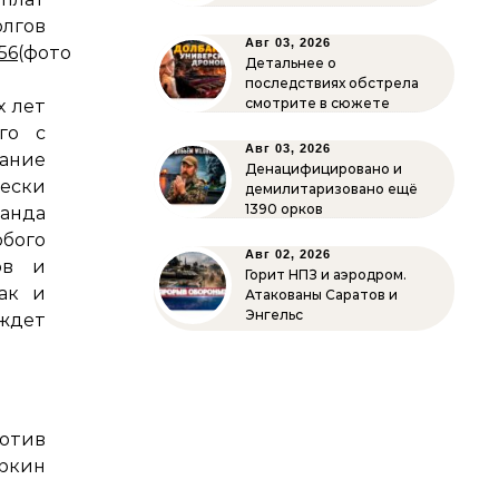
ов
Авг 03, 2026
56
(фото
Детальнее о
последствиях обстрела
смотрите в сюжете
х лет
го с
Авг 03, 2026
ание
Денацифицировано и
чески
демилитаризовано ещё
1390 орков
анда
бого
Авг 02, 2026
ов и
Горит НПЗ и аэродром.
ак и
Атакованы Саратов и
Энгельс
ждет
отив
ркин