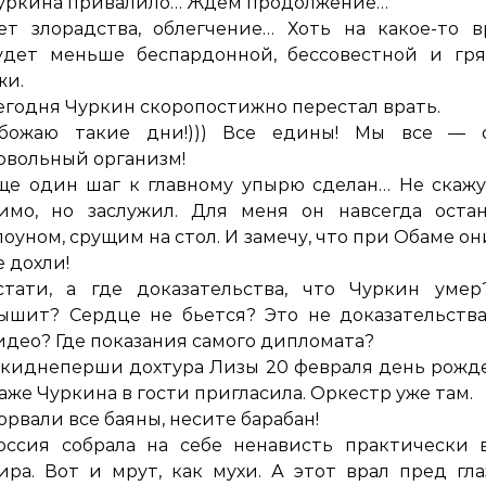
уркина привалило… Ждем продолжение…
ет злорадства, облегчение… Хоть на какое-то 
удет меньше беспардонной, бессовестной и гря
жи.
егодня Чуркин скоропостижно перестал врать.
божаю такие дни!))) Все едины! Мы все — 
овольный организм!
ще один шаг к главному упырю сделан… Не скажу
имо, но заслужил. Для меня он навсегда остан
лоуном, срущим на стол. И замечу, что при Обаме он
е дохли!
стати, а где доказательства, что Чуркин умер
ышит? Сердце не бьется? Это не доказательства
идео? Где показания самого дипломата?
 киднеперши дохтура Лизы 20 февраля день рожд
аже Чуркина в гости пригласила. Оркестр уже там.
орвали все баяны, несите барабан!
оссия собрала на себе ненависть практически 
ира. Вот и мрут, как мухи. А этот врал пред гл