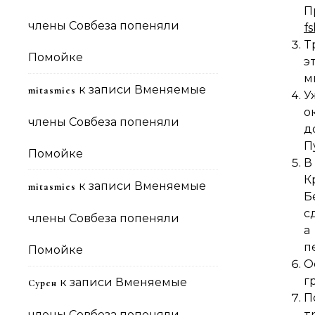
П
члены Совбеза попеняли
f
Т
Помойке
э
м
к записи
Вменяемые
mitasmies
У
о
члены Совбеза попеняли
д
П
Помойке
В
К
к записи
Вменяемые
mitasmies
Б
с
члены Совбеза попеняли
п
Помойке
О
г
к записи
Вменяемые
Сурен
П
члены Совбеза попеняли
т