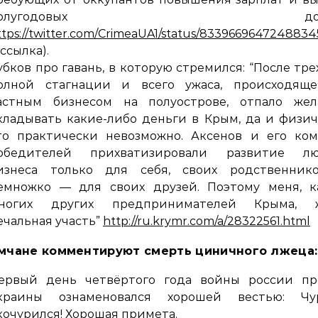
полугодовых долг
ttps://twitter.com/CrimeaUA1/status/8339669647248834
 ссылка).
убков про гавань, в которую стремился: “После тре
олной стагнации и всего ужаса, происходяще
астным бизнесом на полуострове, отпало жел
кладывать какие-либо деньги в Крым, да и физи
то практически невозможно. Аксенов и его ком
обедителей прихватизировали развитие лю
изнеса только для себя, своих родственник
емножко — для своих друзей. Поэтому меня, к
ногих других предпринимателей Крыма, 
ечальная участь”
http://ru.krymr.com/a/28322561.html
мчане комментируют смерть циничного лжеца:
ервый день четвёртого года войны россии пр
краины ознаменовался хорошей вестью: Чу
кочурился! Хорошая примета.