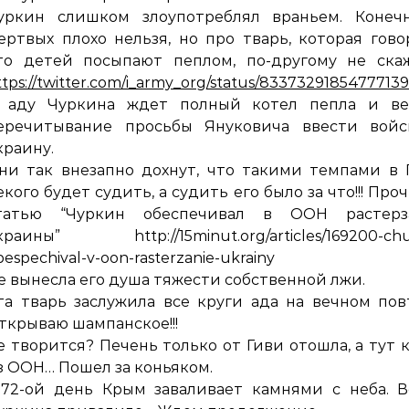
уркин слишком злоупотреблял враньем. Конечн
ертвых плохо нельзя, но про тварь, которая гово
то детей посыпают пеплом, по-другому не ска
ttps://twitter.com/i_army_org/status/8337329185477713
 аду Чуркина ждет полный котел пепла и ве
еречитывание просьбы Януковича ввести войс
краину.
ни так внезапно дохнут, что такими темпами в 
екого будет судить, а судить его было за что!!! Про
татью “Чуркин обеспечивал в ООН растерз
краины” http://15minut.org/articles/169200-chu
bespechival-v-oon-rasterzanie-ukrainy
е вынесла его душа тяжести собственной лжи.
та тварь заслужила все круги ада на вечном пов
ткрываю шампанское!!!
е творится? Печень только от Гиви отошла, а тут 
з ООН… Пошел за коньяком.
072-ой день Крым заваливает камнями с неба. 