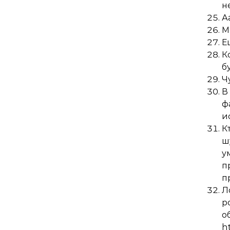
н
А
М
Е
К
б
Ч
В
ф
и
К
ш
у
п
п
Л
р
о
h