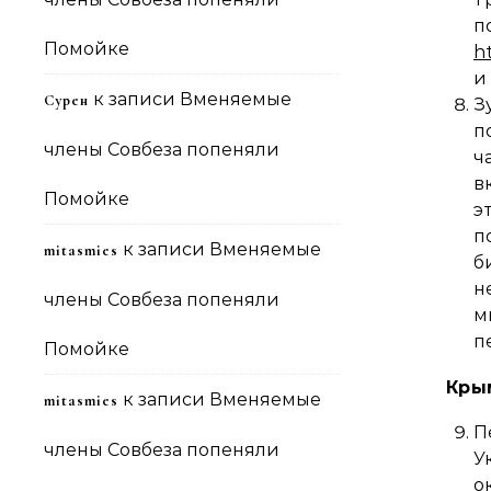
Помойке
h
и
к записи
Вменяемые
Сурен
З
п
члены Совбеза попеняли
ч
в
Помойке
э
п
к записи
Вменяемые
mitasmies
б
н
члены Совбеза попеняли
м
п
Помойке
Кры
к записи
Вменяемые
mitasmies
П
члены Совбеза попеняли
У
о