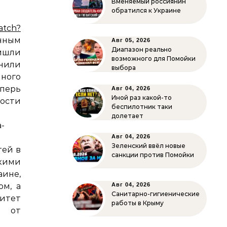
Вменяемый россиянин
обратился к Украине
atch?
анным
Авг 05, 2026
Диапазон реально
ишли
возможного для Помойки
нили
выбора
ного
перь
Авг 04, 2026
Иной раз какой-то
ости
беспилотник таки
долетает
a-
Авг 04, 2026
Зеленский ввёл новые
тей в
санкции против Помойки
кими
аине,
ом, а
Авг 04, 2026
Санитарно-гигиенические
итет
работы в Крыму
т от