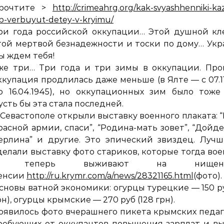
рочтите >
http://crimeahrg.org/kak-svyashhenniki-kaz
sb-verbuyut-detey-v-kryimu/
ри года российской оккупации… Этой душной кл
той мертвой безнадежности и тоски по дому… Укр
ы ждем тебя!
же три… Три года и три зимы в оккупации. Про
ккупация продлилась даже меньше (в Ялте — с 07.11
о 16.04.1945), но оккупационных зим было тоже
усть бы эта стала последней.
 Севастополе открыли выставку военного плаката: 
расной армии, спаси”, “Родина-мать зовет”, “Дойд
ерлина” и другие. Это эпический звиздец. Луч
делали выставку фото стариков, которые тогда вое
а теперь выживают на нищенс
енсии
http://ru.krymr.com/a/news/28321165.html
(фото).
сновы ватной экономики: огурцы турецкие — 150 ру
рн), огурцы крымские — 270 руб (128 грн).
оявилось фото вчерашнего пикета крымских педаг
ребующих от оккупантов повышения зарплат и в