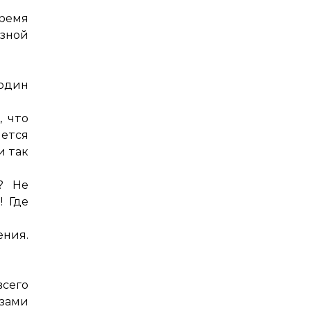
время
зной
один
, что
ется
и так
? Не
! Где
ения.
всего
азами