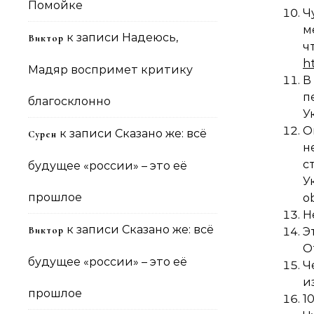
Помойке
Ч
м
к записи
Надеюсь,
Виктор
ч
h
Мадяр воспримет критику
В
п
благосклонно
У
О
к записи
Сказано же: всё
Сурен
н
с
будущее «россии» – это её
У
прошлое
o
Н
к записи
Сказано же: всё
Виктор
Э
О
будущее «россии» – это её
Ч
и
прошлое
1