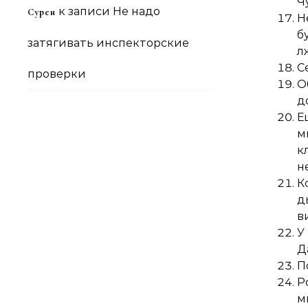
Ч
к записи
Не надо
Сурен
Н
б
затягивать инспекторские
л
С
проверки
О
д
Е
м
к
н
К
д
в
У
Д
П
Р
м