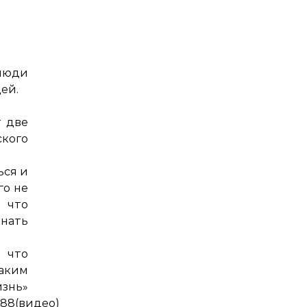
 люди
ей.
т две
ского
ься и
го не
 что
нать
 что
аким
знь»
488
(видео)