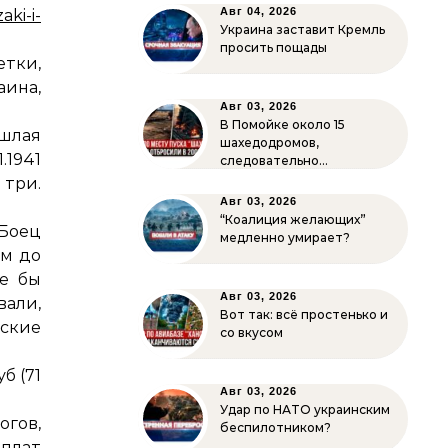
Авг 04, 2026
aki-i-
Украина заставит Кремль
просить пощады
етки,
аина,
Авг 03, 2026
В Помойке около 15
шлая
шахедодромов,
.1941
следовательно…
 три.
Авг 03, 2026
“Коалиция желающих”
“Боец
медленно умирает?
ем до
ше бы
Авг 03, 2026
вали,
Вот так: всё простенько и
кие
со вкусом
б (71
Авг 03, 2026
Удар по НАТО украинским
огов,
беспилотником?
ыплат