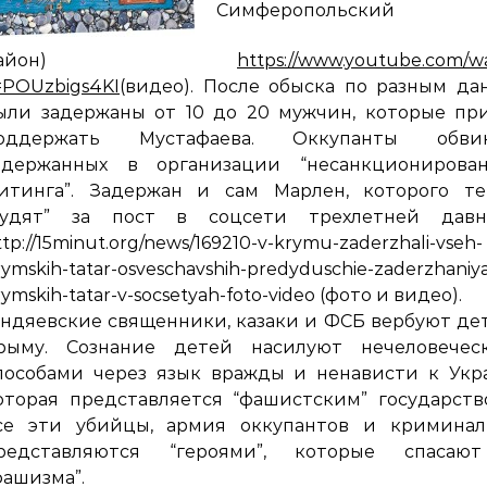
Симферопольский
район)
https://www.youtube.com/w
=POUzbigs4KI
(видео). После обыска по разным д
ыли задержаны от 10 до 20 мужчин, которые пр
оддержать Мустафаева. Оккупанты обви
адержанных в организации “несанкционирован
итинга”. Задержан и сам Марлен, которого те
судят” за пост в соцсети трехлетней давн
ttp://15minut.org/news/169210-v-krymu-zaderzhali-vseh-
rymskih-tatar-osveschavshih-predyduschie-zaderzhaniy
rymskih-tatar-v-socsetyah-foto-video (фото и видео).
ундяевские священники, казаки и ФСБ вербуют де
рыму. Сознание детей насилуют нечеловечес
пособами через язык вражды и ненависти к Укр
оторая представляется “фашистским” государств
се эти убийцы, армия оккупантов и криминал
редставляются “героями”, которые спасаю
фашизма”.