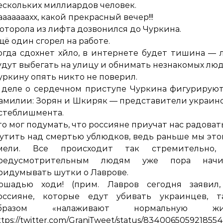
ескольких миллиардов человек.
ааааааахх, какой прекрасный вечер!!!
оторола из лифта дозвонился до Чуркина.
щё один сгорел на работе.
огда сдохнет хйло, в интернете будет тишина —
удут выбегать на улицу и обнимать незнакомых люд
уркину опять никто не поверил.
 деле о сердечном приступе Чуркина фигурирую
амилии: Зорян и Шкиряк — представители украин
стеблишмента.
то мог подумать, что россияне приучат нас радоват
утить над смертью ублюдков, ведь раньше мы это
мели. Все происходит так стремительно,
редусмотрительным людям уже пора начи
ридумывать шутки о Лаврове.
ошадью ходи! (прим. Лавров сегодня заявил,
оссияне, которые едут убивать украинцев, т
бразом «налаживают нормальную жи
ttps://twitter.com/GraniTweet/status/834006505921855