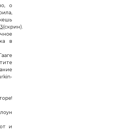
о, о
рила,
жешь
93
(скрин).
чное
ка в
Гааге
чтите
ание
rkin-
торе!
клоун
Вот и