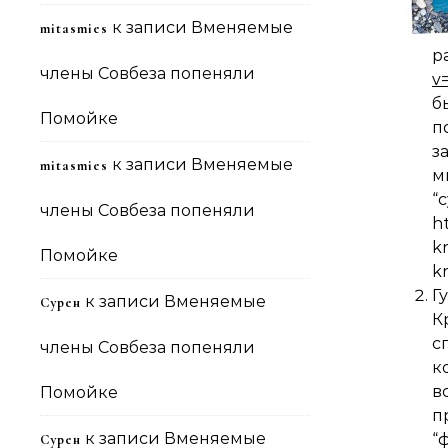
к записи
Вменяемые
mitasmies
члены Совбеза попеняли
v
б
Помойке
п
з
к записи
Вменяемые
mitasmies
м
“
члены Совбеза попеняли
h
k
Помойке
k
Г
к записи
Вменяемые
Сурен
К
с
члены Совбеза попеняли
к
в
Помойке
п
к записи
Вменяемые
“
Сурен