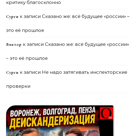
критику благосклонно
к записи
Сказано же: всё будущее «россии» –
Сурен
это её прошлое
к записи
Сказано же: всё будущее «россии»
Виктор
– это её прошлое
к записи
Не надо затягивать инспекторские
Сурен
проверки