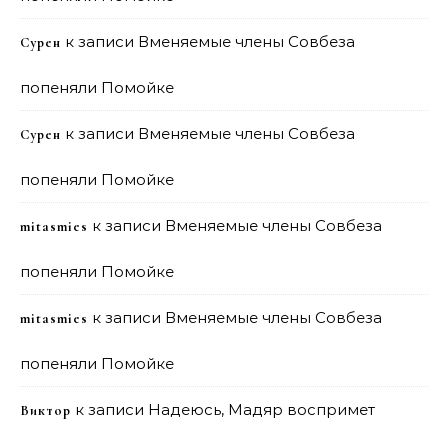
к записи
Вменяемые члены Совбеза
Сурен
попеняли Помойке
к записи
Вменяемые члены Совбеза
Сурен
попеняли Помойке
к записи
Вменяемые члены Совбеза
mitasmies
попеняли Помойке
к записи
Вменяемые члены Совбеза
mitasmies
попеняли Помойке
к записи
Надеюсь, Мадяр воспримет
Виктор