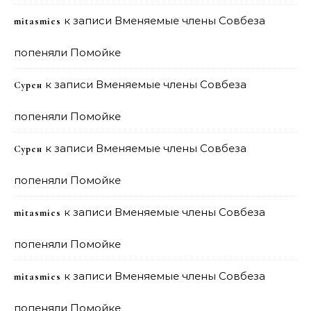
к записи
Вменяемые члены Совбеза
mitasmies
попеняли Помойке
к записи
Вменяемые члены Совбеза
Сурен
попеняли Помойке
к записи
Вменяемые члены Совбеза
Сурен
попеняли Помойке
к записи
Вменяемые члены Совбеза
mitasmies
попеняли Помойке
к записи
Вменяемые члены Совбеза
mitasmies
попеняли Помойке