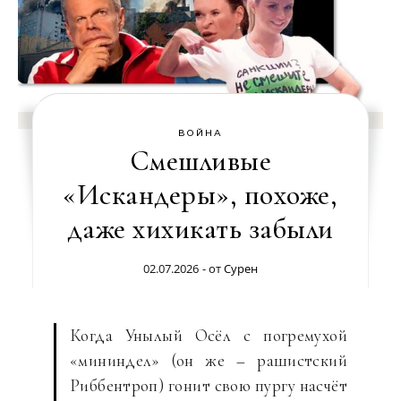
ВОЙНА
Смешливые
«Искандеры», похоже,
даже хихикать забыли
02.07.2026
- от
Сурен
Когда Унылый Осёл с погремухой
«мининдел» (он же – рашистский
Риббентроп) гонит свою пургу насчёт