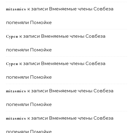
к записи
Вменяемые члены Совбеза
mitasmies
попеняли Помойке
к записи
Вменяемые члены Совбеза
Сурен
попеняли Помойке
к записи
Вменяемые члены Совбеза
Сурен
попеняли Помойке
к записи
Вменяемые члены Совбеза
mitasmies
попеняли Помойке
к записи
Вменяемые члены Совбеза
mitasmies
попеняли Помойке