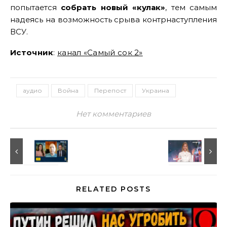
попытается
собрать новый «кулак»
, тем самым
надеясь на возможность срыва контрнаступления
ВСУ.
Источник
:
канал «Самый сок 2»
аудио
Война
Перепост
Украина
Нет комментариев
RELATED POSTS