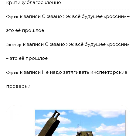
критику благосклонно
к записи
Сказано же: всё будущее «россии» –
Сурен
это её прошлое
к записи
Сказано же: всё будущее «россии»
Виктор
– это её прошлое
к записи
Не надо затягивать инспекторские
Сурен
проверки