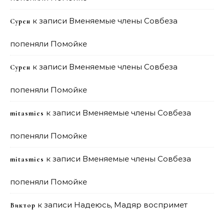
к записи
Вменяемые члены Совбеза
Сурен
попеняли Помойке
к записи
Вменяемые члены Совбеза
Сурен
попеняли Помойке
к записи
Вменяемые члены Совбеза
mitasmies
попеняли Помойке
к записи
Вменяемые члены Совбеза
mitasmies
попеняли Помойке
к записи
Надеюсь, Мадяр воспримет
Виктор