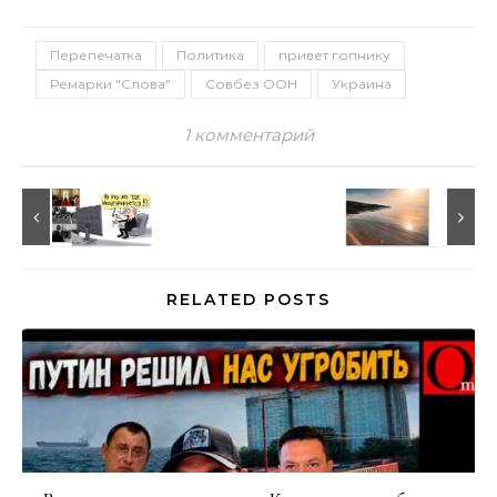
Перепечатка
Политика
привет гопнику
Ремарки "Слова"
Совбез ООН
Украина
1 комментарий
RELATED POSTS