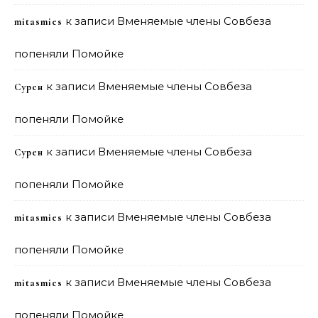
к записи
Вменяемые члены Совбеза
mitasmies
попеняли Помойке
к записи
Вменяемые члены Совбеза
Сурен
попеняли Помойке
к записи
Вменяемые члены Совбеза
Сурен
попеняли Помойке
к записи
Вменяемые члены Совбеза
mitasmies
попеняли Помойке
к записи
Вменяемые члены Совбеза
mitasmies
попеняли Помойке