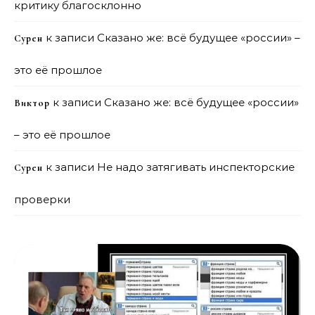
критику благосклонно
к записи
Сказано же: всё будущее «россии» –
Сурен
это её прошлое
к записи
Сказано же: всё будущее «россии»
Виктор
– это её прошлое
к записи
Не надо затягивать инспекторские
Сурен
проверки