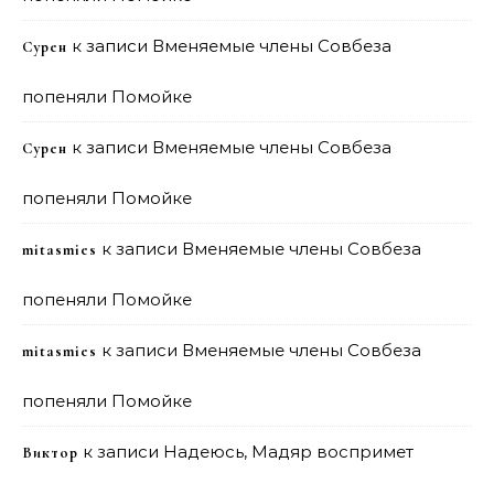
к записи
Вменяемые члены Совбеза
Сурен
попеняли Помойке
к записи
Вменяемые члены Совбеза
Сурен
попеняли Помойке
к записи
Вменяемые члены Совбеза
mitasmies
попеняли Помойке
к записи
Вменяемые члены Совбеза
mitasmies
попеняли Помойке
к записи
Надеюсь, Мадяр воспримет
Виктор