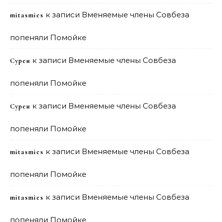
к записи
Вменяемые члены Совбеза
mitasmies
попеняли Помойке
к записи
Вменяемые члены Совбеза
Сурен
попеняли Помойке
к записи
Вменяемые члены Совбеза
Сурен
попеняли Помойке
к записи
Вменяемые члены Совбеза
mitasmies
попеняли Помойке
к записи
Вменяемые члены Совбеза
mitasmies
попеняли Помойке