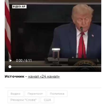
Источник
–
канал «24 канал»
Видео
Перепост
Политика
Ремарки "Слова"
США