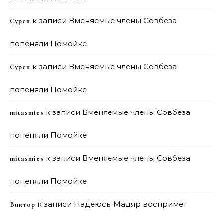
к записи
Вменяемые члены Совбеза
Сурен
попеняли Помойке
к записи
Вменяемые члены Совбеза
Сурен
попеняли Помойке
к записи
Вменяемые члены Совбеза
mitasmies
попеняли Помойке
к записи
Вменяемые члены Совбеза
mitasmies
попеняли Помойке
к записи
Надеюсь, Мадяр воспримет
Виктор