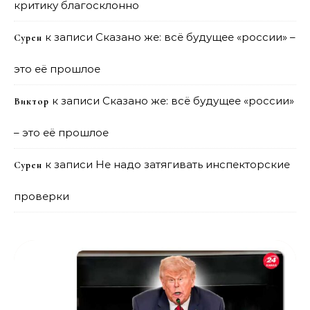
критику благосклонно
к записи
Сказано же: всё будущее «россии» –
Сурен
это её прошлое
к записи
Сказано же: всё будущее «россии»
Виктор
– это её прошлое
к записи
Не надо затягивать инспекторские
Сурен
проверки