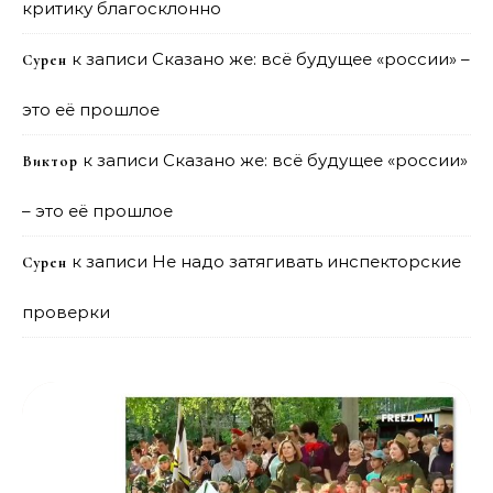
критику благосклонно
к записи
Сказано же: всё будущее «россии» –
Сурен
это её прошлое
к записи
Сказано же: всё будущее «россии»
Виктор
– это её прошлое
к записи
Не надо затягивать инспекторские
Сурен
проверки