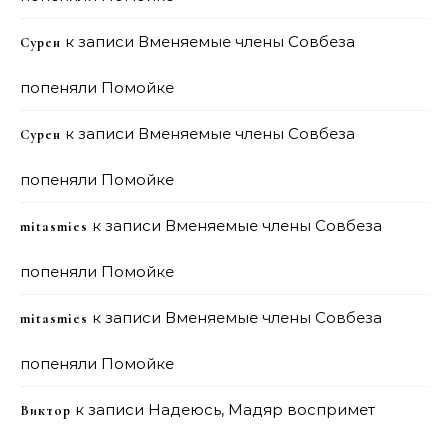
к записи
Вменяемые члены Совбеза
Сурен
попеняли Помойке
к записи
Вменяемые члены Совбеза
Сурен
попеняли Помойке
к записи
Вменяемые члены Совбеза
mitasmies
попеняли Помойке
к записи
Вменяемые члены Совбеза
mitasmies
попеняли Помойке
к записи
Надеюсь, Мадяр воспримет
Виктор