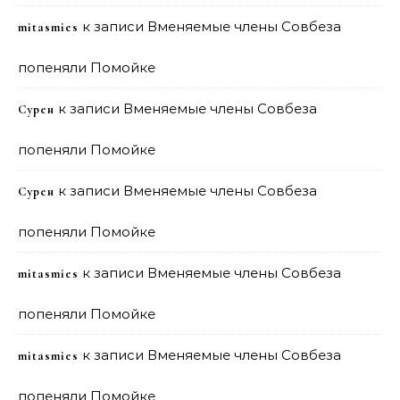
к записи
Вменяемые члены Совбеза
mitasmies
попеняли Помойке
к записи
Вменяемые члены Совбеза
Сурен
попеняли Помойке
к записи
Вменяемые члены Совбеза
Сурен
попеняли Помойке
к записи
Вменяемые члены Совбеза
mitasmies
попеняли Помойке
к записи
Вменяемые члены Совбеза
mitasmies
попеняли Помойке