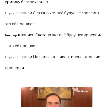
критику благосклонно
к записи
Сказано же: всё будущее «россии» –
Сурен
это её прошлое
к записи
Сказано же: всё будущее «россии»
Виктор
– это её прошлое
к записи
Не надо затягивать инспекторские
Сурен
проверки