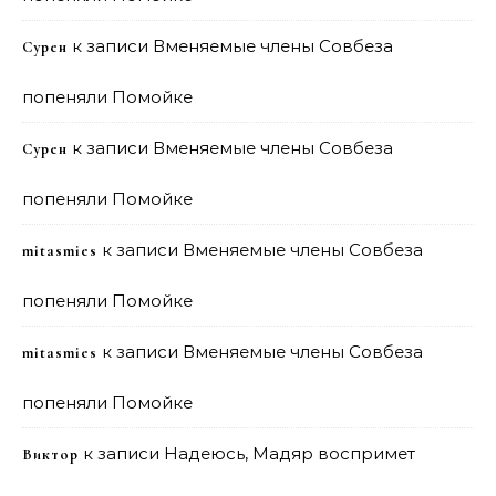
к записи
Вменяемые члены Совбеза
Сурен
попеняли Помойке
к записи
Вменяемые члены Совбеза
Сурен
попеняли Помойке
к записи
Вменяемые члены Совбеза
mitasmies
попеняли Помойке
к записи
Вменяемые члены Совбеза
mitasmies
попеняли Помойке
к записи
Надеюсь, Мадяр воспримет
Виктор