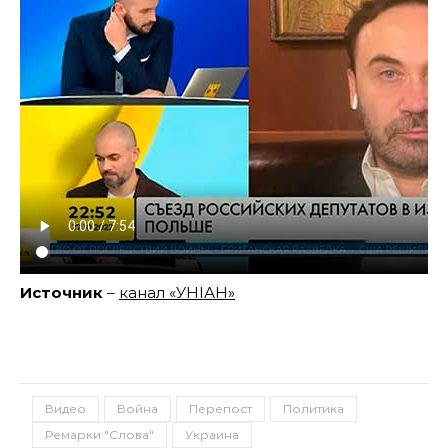
Источник
–
канал «УНІАН»
Видео
Война
Перепост
Политика
Ремарки "Слова"
Украина