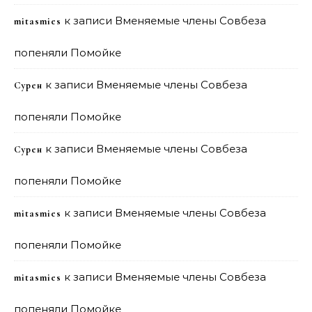
к записи
Вменяемые члены Совбеза
mitasmies
попеняли Помойке
к записи
Вменяемые члены Совбеза
Сурен
попеняли Помойке
к записи
Вменяемые члены Совбеза
Сурен
попеняли Помойке
к записи
Вменяемые члены Совбеза
mitasmies
попеняли Помойке
к записи
Вменяемые члены Совбеза
mitasmies
попеняли Помойке