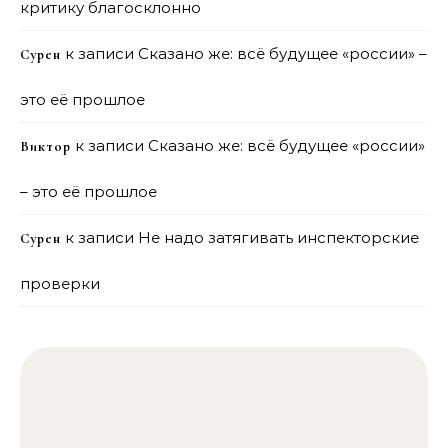
критику благосклонно
к записи
Сказано же: всё будущее «россии» –
Сурен
это её прошлое
к записи
Сказано же: всё будущее «россии»
Виктор
– это её прошлое
к записи
Не надо затягивать инспекторские
Сурен
проверки