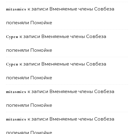
к записи
Вменяемые члены Совбеза
mitasmies
попеняли Помойке
к записи
Вменяемые члены Совбеза
Сурен
попеняли Помойке
к записи
Вменяемые члены Совбеза
Сурен
попеняли Помойке
к записи
Вменяемые члены Совбеза
mitasmies
попеняли Помойке
к записи
Вменяемые члены Совбеза
mitasmies
попеняли Помойке