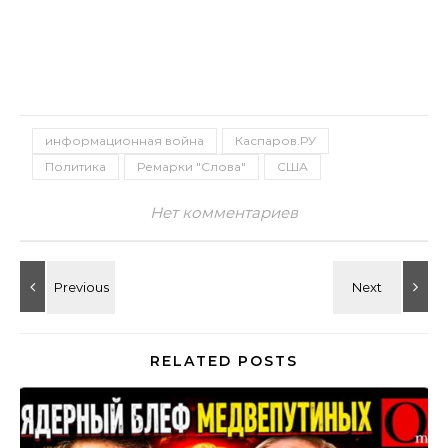
информационная война
Каспаров.РУ
Политика
Ремарки "Слова"
США
Нет комментариев
RELATED POSTS