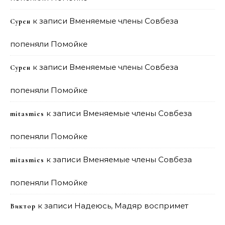
к записи
Вменяемые члены Совбеза
Сурен
попеняли Помойке
к записи
Вменяемые члены Совбеза
Сурен
попеняли Помойке
к записи
Вменяемые члены Совбеза
mitasmies
попеняли Помойке
к записи
Вменяемые члены Совбеза
mitasmies
попеняли Помойке
к записи
Надеюсь, Мадяр воспримет
Виктор