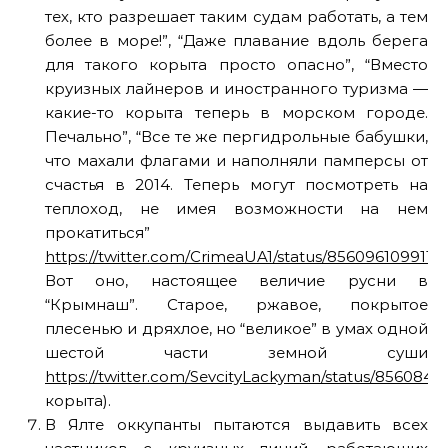
тех, кто разрешает таким судам работать, а тем
более в море!”, “Даже плавание вдоль берега
для такого корыта просто опасно”, “Вместо
круизных лайнеров и иностранного туризма —
какие-то корыта теперь в морском городе.
Печально”, “Все те же пергидрольные бабушки,
что махали флагами и наполняли памперсы от
счастья в 2014. Теперь могут посмотреть на
теплоход, не имея возможности на нем
прокатиться”
https://twitter.com/CrimeaUA1/status/8560961099110
Вот оно, настоящее величие русни в
“Крымнаш”. Старое, ржавое, покрытое
плесенью и дряхлое, но “великое” в умах одной
шестой части земной суши
https://twitter.com/SevcityLackyman/status/85608
корыта).
В Ялте оккупанты пытаются выдавить всех