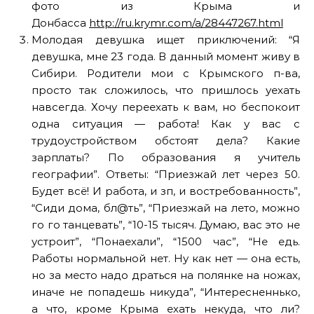
фото из Крыма и
Донбасса
http://ru.krymr.com/a/28447267.html
Молодая девушка ищет приключений: “Я
девушка, мне 23 года. В данный момент живу в
Сибири. Родители мои с Крымского п-ва,
просто так сложилось, что пришлось уехать
навсегда. Хочу переехать к вам, но беспокоит
одна ситуация — работа! Как у вас с
трудоустройством обстоят дела? Какие
зарплаты? По образования я учитель
географии”. Ответы: “Приезжай лет через 50.
Будет всё! И работа, и зп, и востребованность”,
“Сиди дома, бл@ть”, “Приезжай на лето, можно
го го танцевать”, “10-15 тысяч. Думаю, вас это не
устроит”, “Понаехали”, “1500 час”, “Не едь.
Работы нормальной нет. Ну как нет — она есть,
но за место надо драться на полянке на ножах,
иначе не попадешь никуда”, “Интересненнько,
а что, кроме Крыма ехать некуда, что ли?