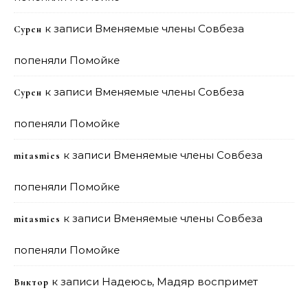
к записи
Вменяемые члены Совбеза
Сурен
попеняли Помойке
к записи
Вменяемые члены Совбеза
Сурен
попеняли Помойке
к записи
Вменяемые члены Совбеза
mitasmies
попеняли Помойке
к записи
Вменяемые члены Совбеза
mitasmies
попеняли Помойке
к записи
Надеюсь, Мадяр воспримет
Виктор