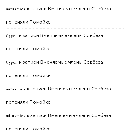
к записи
Вменяемые члены Совбеза
mitasmies
попеняли Помойке
к записи
Вменяемые члены Совбеза
Сурен
попеняли Помойке
к записи
Вменяемые члены Совбеза
Сурен
попеняли Помойке
к записи
Вменяемые члены Совбеза
mitasmies
попеняли Помойке
к записи
Вменяемые члены Совбеза
mitasmies
попеняли Помойке