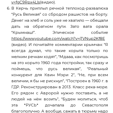
v=fgC9Rpx4Lls
(видео).
В Керчь приплыл речной теплоход-развалюха
“Русь Великая” со сбродом рашистов на борту.
Денег на хлеб и соль уже не хватило — обещали
дать на обратном пути. Зато вата орала
“Крымнаш!”. Эпическое событие
https://www.youtube.com/watch?v=jTVNup2Kf8E
(видео). И почитайте комментарии крымчан: “Я
всегда думал, что такие корыта только по
мелким речкам ходят”, “Мдааа, как посмотришь
на это корыто 1960 года постройки, так сразу и
поймешь, что русь великая”, “Реальный
конкурент для Квин Мэри 2”, “Не, при всем
величии, я бы не рискнул”, “Построен в 1960 г. в
ГДР. Реконструирован в 2013. Класс река-море.
Его рядом с Авророй нужно поставить, а не
людей на нём возить”, “Будем молиться, чтоб
эта *РУСЬ* дочапала до Севастополя
благополучно. А вообще, сажать в тюрьму надо