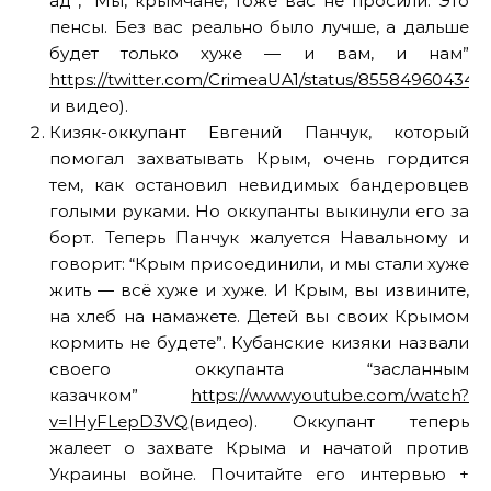
ад”, “Мы, крымчане, тоже вас не просили. Это
пенсы. Без вас реально было лучше, а дальше
будет только хуже — и вам, и нам”
https://twitter.com/CrimeaUA1/status/855849604348
и видео).
Кизяк-оккупант Евгений Панчук, который
помогал захватывать Крым, очень гордится
тем, как остановил невидимых бандеровцев
голыми руками. Но оккупанты выкинули его за
борт. Теперь Панчук жалуется Навальному и
говорит: “Крым присоединили, и мы стали хуже
жить — всё хуже и хуже. И Крым, вы извините,
на хлеб на намажете. Детей вы своих Крымом
кормить не будете”.
Кубанские кизяки назвали
своего оккупанта “засланным
казачком”
https://www.youtube.com/watch?
v=IHyFLepD3VQ
(видео). Оккупант теперь
жалеет о захвате Крыма и начатой против
Украины войне. Почитайте его интервью +