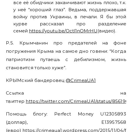
все её обидчики заканчивают жизнь плохо, т.к.
у неё “хороший глаз”. Ведьма, поддержавшая
войну против Украины, в печали. Я бы этой
курве рассказал про разделение
семей
https://youtu.be/Octl1nOMrHU
(видео).
P.S. Крымчанин про предателей на фоне
погружения Крыма на самое дно говени: “Когда
патриотизм путаешь с дебилизмом, жизнь
становится только хуже”.
КРЫМский бандеровец
@CrimeaUA1
Ссылка на
твиттер
https://twitter.com/CrimeaUA1/status/85619
Помощь блогу: Perfect Money U12305893
(доллар), E13957568
(евро)
https://crimeaua1.wordpress.com/2015/11/04/fi