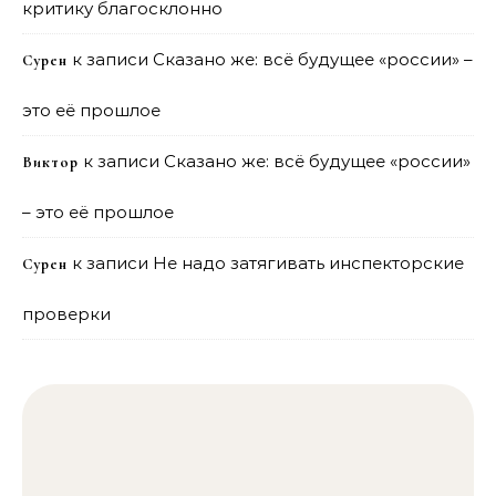
критику благосклонно
к записи
Сказано же: всё будущее «россии» –
Сурен
это её прошлое
к записи
Сказано же: всё будущее «россии»
Виктор
– это её прошлое
к записи
Не надо затягивать инспекторские
Сурен
проверки