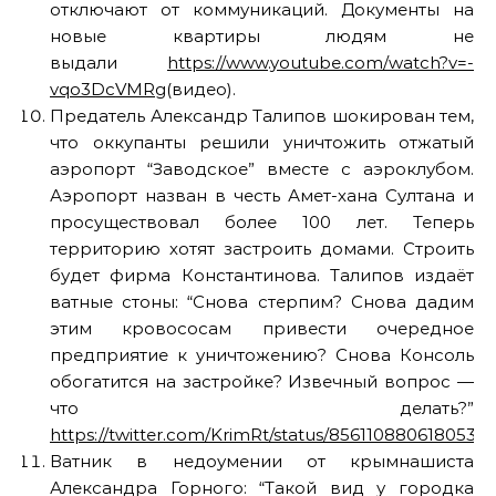
отключают от коммуникаций. Документы на
новые квартиры людям не
выдали
https://www.youtube.com/watch?v=-
vqo3DcVMRg
(видео).
Предатель Александр Талипов шокирован тем,
что оккупанты решили уничтожить отжатый
аэропорт “Заводское” вместе с аэроклубом.
Аэропорт назван в честь Амет-хана Султана и
просуществовал более 100 лет. Теперь
территорию хотят застроить домами. Строить
будет фирма Константинова. Талипов издаёт
ватные стоны: “Снова стерпим? Снова дадим
этим кровососам привести очередное
предприятие к уничтожению? Снова Консоль
обогатится на застройке? Извечный вопрос —
что делать?”
https://twitter.com/KrimRt/status/8561108806180536
Ватник в недоумении от крымнашиста
Александра Горного: “Такой вид у городка