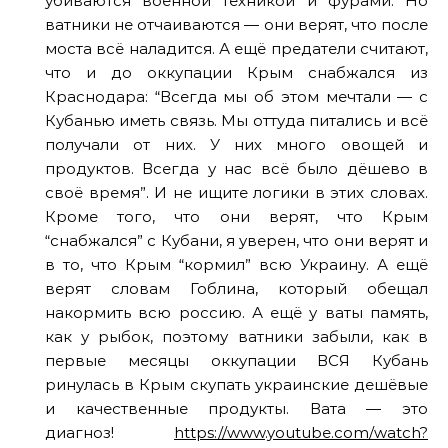
убиваются военной техникой и фурами. Но
ватники не отчаиваются — они верят, что после
моста всё наладится. А ещё предатели считают,
что и до оккупации Крым снабжался из
Краснодара: “Всегда мы об этом мечтали — с
Кубанью иметь связь. Мы оттуда питались и всё
получали от них. У них много овощей и
продуктов. Всегда у нас всё было дёшево в
своё время”. И не ищите логики в этих словах.
Кроме того, что они верят, что Крым
“снабжался” с Кубани, я уверен, что они верят и
в то, что Крым “кормил” всю Украину. А ещё
верят словам Гоблина, который обещал
накормить всю россию. А ещё у ваты память,
как у рыбок, поэтому ватники забыли, как в
первые месяцы оккупации ВСЯ Кубань
ринулась в Крым скупать украинские дешёвые
и качественные продукты. Вата — это
диагноз!
https://www.youtube.com/watch?