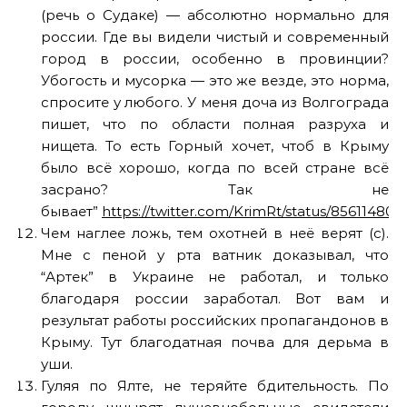
(речь о Судаке) — абсолютно нормально для
россии. Где вы видели чистый и современный
город в россии, особенно в провинции?
Убогость и мусорка — это же везде, это норма,
спросите у любого. У меня доча из Волгограда
пишет, что по области полная разруха и
нищета. То есть Горный хочет, чтоб в Крыму
было всё хорошо, когда по всей стране всё
засрано? Так не
бывает”
https://twitter.com/KrimRt/status/85611480
Чем наглее ложь, тем охотней в неё верят (с).
Мне с пеной у рта ватник доказывал, что
“Артек” в Украине не работал, и только
благодаря россии заработал. Вот вам и
результат работы российских пропагандонов в
Крыму. Тут благодатная почва для дерьма в
уши.
Гуляя по Ялте, не теряйте бдительность. По