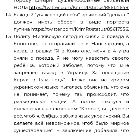
городу шнырят душевнобольные свидетели
НОДа
https://twitter.com/KrimRt/status/8561216488
Каждый “уважающий себя” крымский “депутат”
должен иметь оберег в виде портрета
путина
https://twitter.com/KrimRt/status/856175562
Лолиту Милявскую сегодня сняли с поезда в
Конотопе, но отправили не в Нацгвардию, а
назад в рашку: “Я в Конотопе, меня в 4 утра
сняли с поезда. Я не могу навестить своего
ребёнка, который заболел, потому что мне
запрещен въезд в Украину. За посещение
Керчи в 15-м году”. Позже она на кривом
украинском языке пыталась объяснить, что она
не понимает, почему так происходит, что
разъединяют людей. А потом плюнула и
высказалась на скрепном: “Короче, вы делаете
всё, чтоб я, бл@дь, забыла язык украинский. Вы
делаете всё невозможное, чтоб было мирное
существование”. В заключение добавила, что