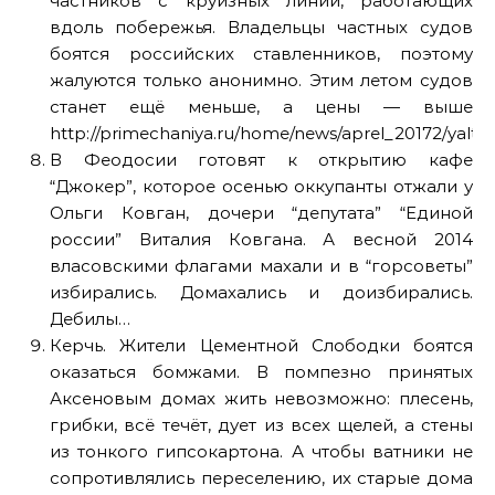
частников с круизных линий, работающих
вдоль побережья. Владельцы частных судов
боятся российских ставленников, поэтому
жалуются только анонимно. Этим летом судов
станет ещё меньше, а цены — выше
http://primechaniya.ru/home/news/aprel_20172/yaltin
В Феодосии готовят к открытию кафе
“Джокер”, которое осенью оккупанты отжали у
Ольги Ковган, дочери “депутата” “Единой
россии” Виталия Ковгана. А весной 2014
власовскими флагами махали и в “горсоветы”
избирались. Домахались и доизбирались.
Дебилы…
Керчь. Жители Цементной Слободки боятся
оказаться бомжами. В помпезно принятых
Аксеновым домах жить невозможно: плесень,
грибки, всё течёт, дует из всех щелей, а стены
из тонкого гипсокартона. А чтобы ватники не
сопротивлялись переселению, их старые дома