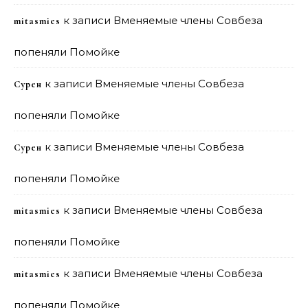
к записи
Вменяемые члены Совбеза
mitasmies
попеняли Помойке
к записи
Вменяемые члены Совбеза
Сурен
попеняли Помойке
к записи
Вменяемые члены Совбеза
Сурен
попеняли Помойке
к записи
Вменяемые члены Совбеза
mitasmies
попеняли Помойке
к записи
Вменяемые члены Совбеза
mitasmies
попеняли Помойке