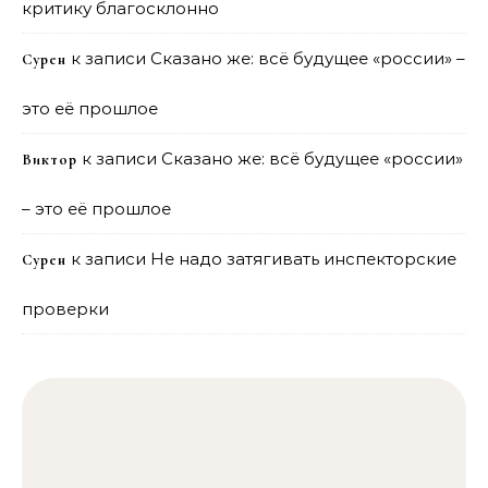
критику благосклонно
к записи
Сказано же: всё будущее «россии» –
Сурен
это её прошлое
к записи
Сказано же: всё будущее «россии»
Виктор
– это её прошлое
к записи
Не надо затягивать инспекторские
Сурен
проверки