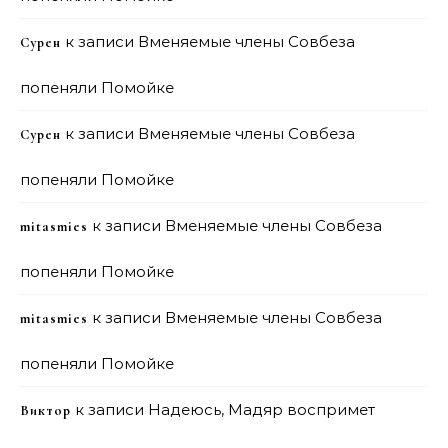
к записи
Вменяемые члены Совбеза
Сурен
попеняли Помойке
к записи
Вменяемые члены Совбеза
Сурен
попеняли Помойке
к записи
Вменяемые члены Совбеза
mitasmies
попеняли Помойке
к записи
Вменяемые члены Совбеза
mitasmies
попеняли Помойке
к записи
Надеюсь, Мадяр воспримет
Виктор