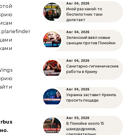
Авг 04, 2026
той
Иной раз какой-то
ирию
беспилотник таки
долетает
исам
.planefinder.net),
Авг 04, 2026
Зеленский ввёл новые
ами
санкции против Помойки
ками
Авг 04, 2026
Санитарно-гигиенические
ings
работы в Крыму
ирию
айти
Авг 04, 2026
Украина заставит Кремль
просить пощады
Авг 03, 2026
rbus
В Помойке около 15
шахедодромов,
но.
следовательно…