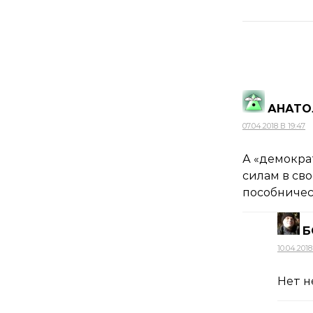
АНАТО
07.04.2018 В 19:47
А «демокра
силам в сво
пособничес
Б
10.04.2018
Нет н