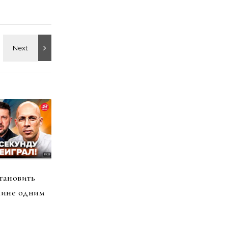
тановить
аине одним