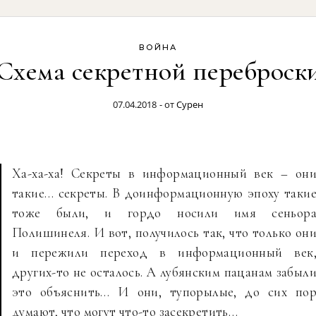
ВОЙНА
Схема секретной переброск
07.04.2018
- от
Сурен
Ха-ха-ха! Секреты в информационный век – он
такие… секреты. В доинформационную эпоху таки
тоже были, и гордо носили имя сеньор
Полишинеля. И вот, получилось так, что только он
и пережили переход в информационный век
других-то не осталось. А лубянским пацанам забыл
это объяснить… И они, тупорылые, до сих по
думают, что могут что-то засекретить…