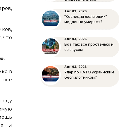
ров,
Авг 03, 2026
“Коалиция желающих”
медленно умирает?
ков,
, что
Авг 03, 2026
Вот так: всё простенько и
со вкусом
ю.
Авг 03, 2026
ько в
Удар по НАТО украинским
беспилотником?
 все
 году
емую
мощь
ия и