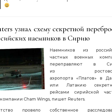
ters узнал схему секретной перебр
ссийских наемников в Сирию
Наемников из россий
частных военных комп
переправляют в Си
из ростовско
аэропорта «Платов» в Да
или Латакию секрет
рейсами сирийской час
компании Cham Wings, пишет Reuters.
нтство провело собственное расследова