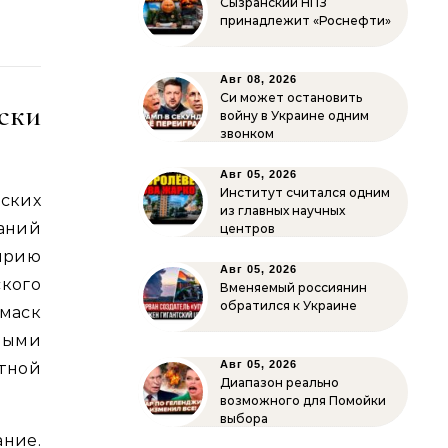
Сызранский НПЗ
принадлежит «Роснефти»
Авг 08, 2026
Си может остановить
оски
войну в Украине одним
звонком
Авг 05, 2026
Институт считался одним
ских
из главных научных
аний
центров
рию
Авг 05, 2026
го
Вменяемый россиянин
обратился к Украине
маск
ными
Авг 05, 2026
тной
Диапазон реально
возможного для Помойки
выбора
ние.