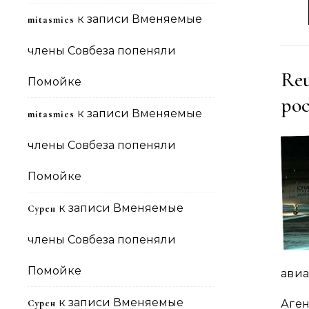
к записи
Вменяемые
mitasmies
члены Совбеза попеняли
Reu
Помойке
ро
к записи
Вменяемые
mitasmies
члены Совбеза попеняли
Помойке
к записи
Вменяемые
Сурен
члены Совбеза попеняли
Помойке
авиа
к записи
Вменяемые
Сурен
Аге