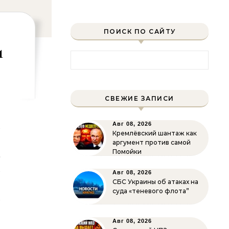
ПОИСК ПО САЙТУ
и
Найти:
СВЕЖИЕ ЗАПИСИ
и
Авг 08, 2026
Кремлёвский шантаж как
е
аргумент против самой
Помойки
а
и
Авг 08, 2026
,
СБС Украины об атаках на
суда «теневого флота”
и
р
Авг 08, 2026