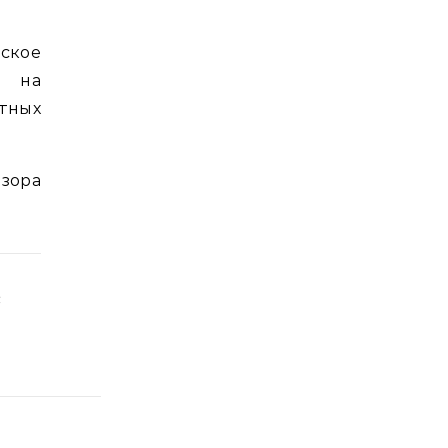
ское
в на
тных
зора
с