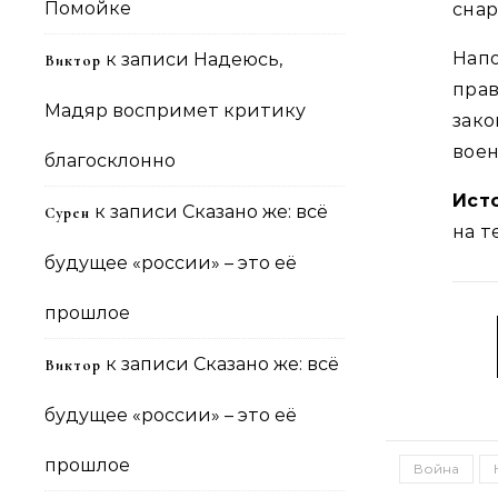
Помойке
сна
Нап
к записи
Надеюсь,
Виктор
пра
Мадяр воспримет критику
зак
воен
благосклонно
Ист
к записи
Сказано же: всё
Сурен
на 
будущее «россии» – это её
прошлое
к записи
Сказано же: всё
Виктор
будущее «россии» – это её
прошлое
Война