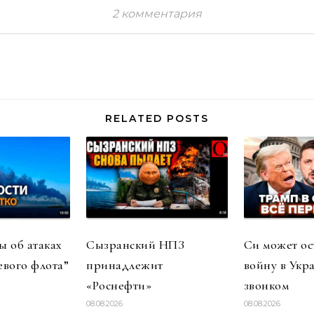
2 комментария
RELATED POSTS
 об атаках
Сызранский НПЗ
Си может ос
евого флота”
принадлежит
войну в Укр
«Роснефти»
звонком
08.08.2026
08.08.2026