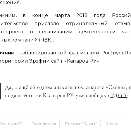
ряжения.
омним, в конце марта 2018 года Россий
вительство прислало отрицательный отзы
онопроект о легализации деятельности час
ных компаний (ЧВК).
очник
– заблокированный фашистами РосГнусьПо
территории Эрэфии
сайт «Капаров РУ»
Да, а ещё об одном аналогичном секрете «Слово», 
подачи того же Каспаров РУ, уже сообщало
ЗДЕСЬ
.
Каспаров.РУ
Перепечатка
Ремарки "Слова"
Сирия