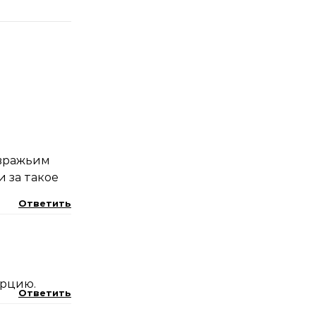
 вражьим
и за такое
Ответить
урцию.
Ответить