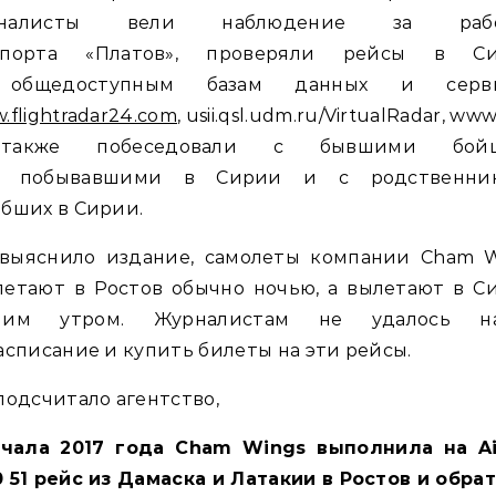
рналисты вели наблюдение за рабо
опорта «Платов», проверяли рейсы в С
общедоступным базам данных и серв
.flightradar24.com
, usii.qsl.udm.ru/VirtualRadar, www
также побеседовали с бывшими бойц
, побывавшими в Сирии и с родственни
бших в Сирии.
 выяснило издание, самолеты компании Cham W
летают в Ростов обычно ночью, а вылетают в С
ним утром. Журналистам не удалось н
асписание и купить билеты на эти рейсы.
подсчитало агентство,
ачала 2017 года Cham Wings выполнила на Ai
 51 рейс из Дамаска и Латакии в Ростов и обрат