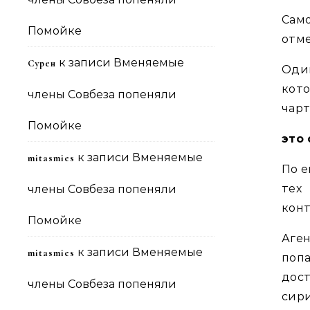
Сам
Помойке
отме
к записи
Вменяемые
Сурен
Оди
кото
члены Совбеза попеняли
чарт
Помойке
это
к записи
Вменяемые
mitasmies
По е
тех
члены Совбеза попеняли
конт
Помойке
Аген
к записи
Вменяемые
mitasmies
поп
дос
члены Совбеза попеняли
сир