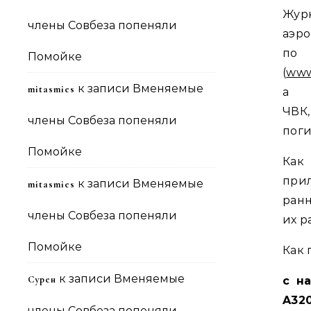
Жу
члены Совбеза попеняли
аэр
по 
Помойке
(
www
к записи
Вменяемые
mitasmies
а 
ЧВК
члены Совбеза попеняли
поги
Помойке
Как
при
к записи
Вменяемые
mitasmies
ран
члены Совбеза попеняли
их р
Помойке
Как 
к записи
Вменяемые
Сурен
с н
A320
члены Совбеза попеняли