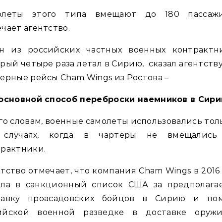
олеты этого типа вмещают до 180 пассажи
чает агентство.
н из российских частных военных контрактни
рый четыре раза летал в Сирию, сказал агентству
ерные рейсы Cham Wings из Ростова –
 основной способ переброски наемников в Сири
го словам, военные самолеты использовались тол
 случаях, когда в чартеры не вмещались
рактники.
тство отмечает, что компания Cham Wings в 2016
ала в санкционный список США за предполага
тавку проасадовских бойцов в Сирию и по
ийской военной разведке в доставке оруж