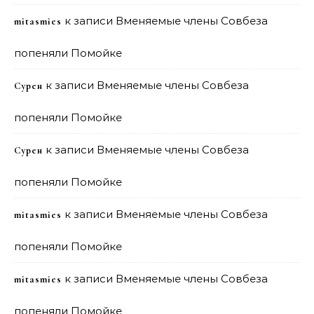
к записи
Вменяемые члены Совбеза
mitasmies
попеняли Помойке
к записи
Вменяемые члены Совбеза
Сурен
попеняли Помойке
к записи
Вменяемые члены Совбеза
Сурен
попеняли Помойке
к записи
Вменяемые члены Совбеза
mitasmies
попеняли Помойке
к записи
Вменяемые члены Совбеза
mitasmies
попеняли Помойке