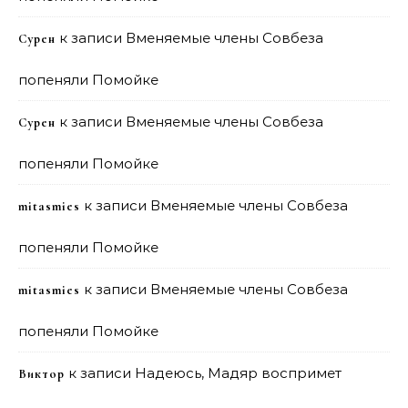
к записи
Вменяемые члены Совбеза
Сурен
попеняли Помойке
к записи
Вменяемые члены Совбеза
Сурен
попеняли Помойке
к записи
Вменяемые члены Совбеза
mitasmies
попеняли Помойке
к записи
Вменяемые члены Совбеза
mitasmies
попеняли Помойке
к записи
Надеюсь, Мадяр воспримет
Виктор