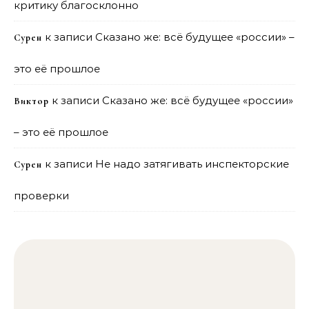
критику благосклонно
к записи
Сказано же: всё будущее «россии» –
Сурен
это её прошлое
к записи
Сказано же: всё будущее «россии»
Виктор
– это её прошлое
к записи
Не надо затягивать инспекторские
Сурен
проверки