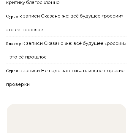
критику благосклонно
к записи
Сказано же: всё будущее «россии» –
Сурен
это её прошлое
к записи
Сказано же: всё будущее «россии»
Виктор
– это её прошлое
к записи
Не надо затягивать инспекторские
Сурен
проверки