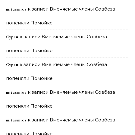
к записи
Вменяемые члены Совбеза
mitasmies
попеняли Помойке
к записи
Вменяемые члены Совбеза
Сурен
попеняли Помойке
к записи
Вменяемые члены Совбеза
Сурен
попеняли Помойке
к записи
Вменяемые члены Совбеза
mitasmies
попеняли Помойке
к записи
Вменяемые члены Совбеза
mitasmies
попеняли Помойке