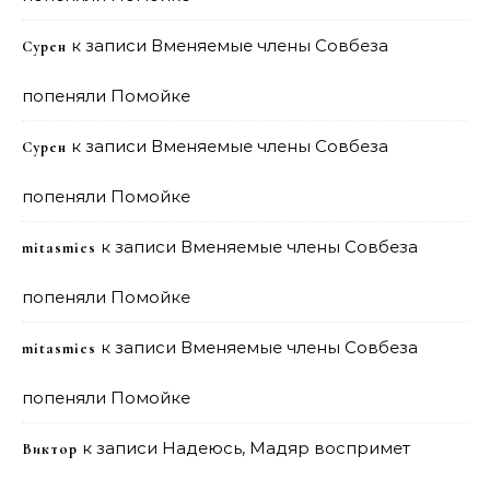
к записи
Вменяемые члены Совбеза
Сурен
попеняли Помойке
к записи
Вменяемые члены Совбеза
Сурен
попеняли Помойке
к записи
Вменяемые члены Совбеза
mitasmies
попеняли Помойке
к записи
Вменяемые члены Совбеза
mitasmies
попеняли Помойке
к записи
Надеюсь, Мадяр воспримет
Виктор