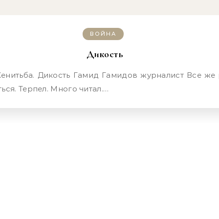
ВОЙНА
Дикость
ься. Терпел. Много читал.…