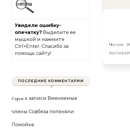
Увидели ошибку-
опечатку?
Выделите ее
мышкой и нажмите
Чечня. Женитьба. Дикость Гамид Гамидов журналист Все же решил
Ctrl+Enter. Спасибо за
высказат
помощь сайту!
ПОСЛЕДНИЕ КОММЕНТАРИИ
к записи
Вменяемые
Сурен
члены Совбеза попеняли
Помойке