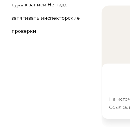
к записи
Не надо
Сурен
затягивать инспекторские
проверки
На источнике – обширный материал. Я ограничиваюсь его анонсом.
Ссылка, 