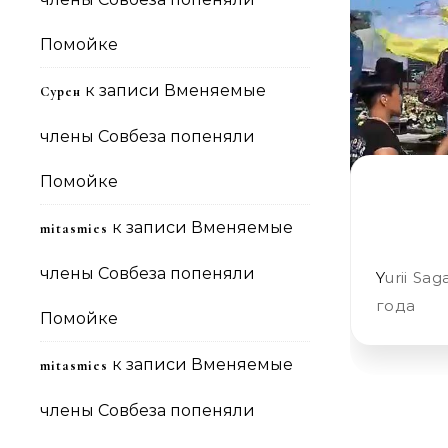
Помойке
к записи
Вменяемые
Сурен
члены Совбеза попеняли
Помойке
к записи
Вменяемые
mitasmies
члены Совбеза попеняли
Yurii Sagaidachny Дань памяти погибшим Героям. Харьков, 26.08.2018
года
Помойке
к записи
Вменяемые
mitasmies
члены Совбеза попеняли