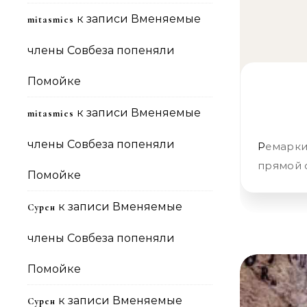
к записи
Вменяемые
mitasmies
члены Совбеза попеняли
Помойке
к записи
Вменяемые
mitasmies
члены Совбеза попеняли
Ремарки «Слова» Кратенько за сегодня Фашистское (поэтому
прямой 
Помойке
к записи
Вменяемые
Сурен
члены Совбеза попеняли
Помойке
к записи
Вменяемые
Сурен