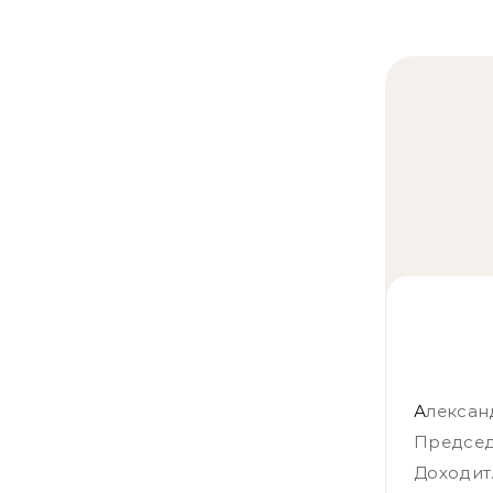
Александр Подрабинек Сижу на конференции в Варшаве.
Предсе
Доходит