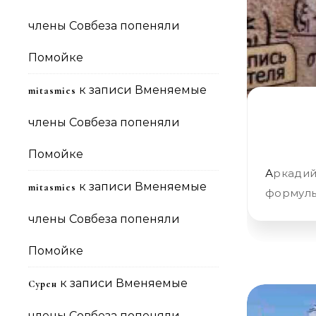
члены Совбеза попеняли
Помойке
к записи
Вменяемые
mitasmies
члены Совбеза попеняли
Помойке
Аркадий Бабченко В российских школьных дневниках напечатали
к записи
Вменяемые
mitasmies
формулы
члены Совбеза попеняли
Помойке
к записи
Вменяемые
Сурен
члены Совбеза попеняли