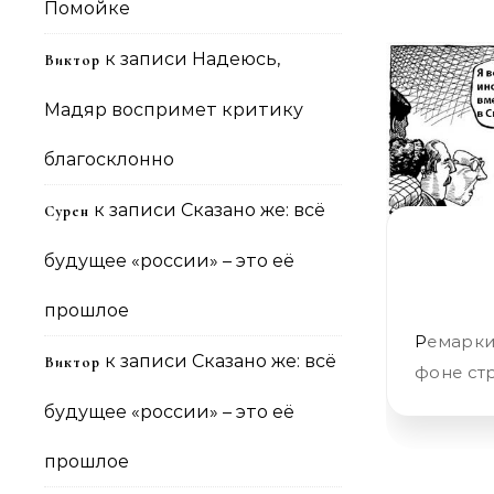
Помойке
к записи
Надеюсь,
Виктор
Мадяр воспримет критику
благосклонно
к записи
Сказано же: всё
Сурен
будущее «россии» – это её
прошлое
Ремарки «Слова» Ящик включил. Ужасы про коварство США идут на
к записи
Сказано же: всё
Виктор
фоне ст
будущее «россии» – это её
прошлое