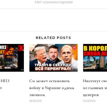
Нет комментариев
RELATED POSTS
 НПЗ
Си может остановить
Институт сч
т
войну в Украине одним
из главных 
звонком
центров
08.08.2026
05.08.2026