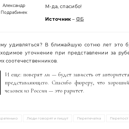
Александр
М-да, спасибо!
Подрабинек
Источник
–
ФБ
ему удивляться? В ближайшую сотню лет это б
бходимое уточнение при представлении за руб
х соотечественников.
И еще: поверят ли — будет зависеть от авторитет
представляющего. Спасибо фюреру, что хороши
человек из России — это раритет.
кратенько
Люди говорят и пишут
Перепечатка
Перепост