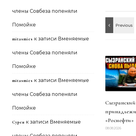
члены Совбеза попеняли
Помойке
к записи
Вменяемые
mitasmies
члены Совбеза попеняли
Помойке
к записи
Вменяемые
mitasmies
члены Совбеза попеняли
Сызранский
Помойке
принадлежи
«Роснефти»
к записи
Вменяемые
Сурен
08.08.2026
члены Совбеза попеняли