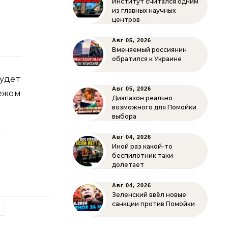
Институт считался одним
из главных научных
центров
Авг 05, 2026
Вменяемый россиянин
обратился к Украине
удет
Авг 05, 2026
ежом
Диапазон реально
возможного для Помойки
выбора
а
Авг 04, 2026
й
Иной раз какой-то
беспилотник таки
долетает
Авг 04, 2026
Зеленский ввёл новые
санкции против Помойки