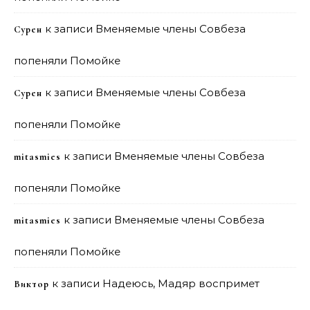
к записи
Вменяемые члены Совбеза
Сурен
попеняли Помойке
к записи
Вменяемые члены Совбеза
Сурен
попеняли Помойке
к записи
Вменяемые члены Совбеза
mitasmies
попеняли Помойке
к записи
Вменяемые члены Совбеза
mitasmies
попеняли Помойке
к записи
Надеюсь, Мадяр воспримет
Виктор