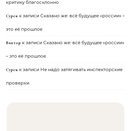
критику благосклонно
к записи
Сказано же: всё будущее «россии» –
Сурен
это её прошлое
к записи
Сказано же: всё будущее «россии»
Виктор
– это её прошлое
к записи
Не надо затягивать инспекторские
Сурен
проверки