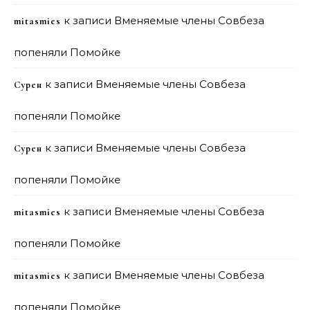
к записи
Вменяемые члены Совбеза
mitasmies
попеняли Помойке
к записи
Вменяемые члены Совбеза
Сурен
попеняли Помойке
к записи
Вменяемые члены Совбеза
Сурен
попеняли Помойке
к записи
Вменяемые члены Совбеза
mitasmies
попеняли Помойке
к записи
Вменяемые члены Совбеза
mitasmies
попеняли Помойке