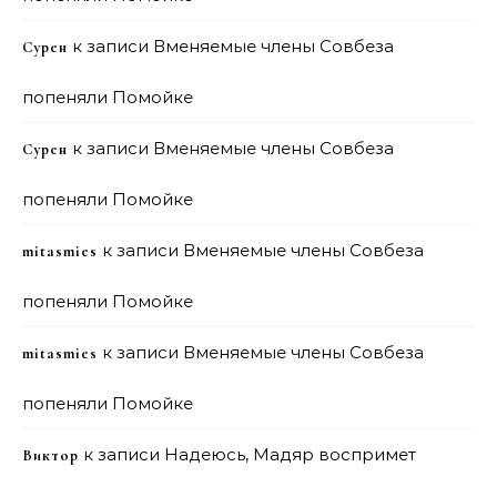
к записи
Вменяемые члены Совбеза
Сурен
попеняли Помойке
к записи
Вменяемые члены Совбеза
Сурен
попеняли Помойке
к записи
Вменяемые члены Совбеза
mitasmies
попеняли Помойке
к записи
Вменяемые члены Совбеза
mitasmies
попеняли Помойке
к записи
Надеюсь, Мадяр воспримет
Виктор