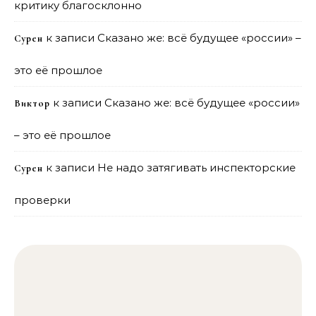
критику благосклонно
к записи
Сказано же: всё будущее «россии» –
Сурен
это её прошлое
к записи
Сказано же: всё будущее «россии»
Виктор
– это её прошлое
к записи
Не надо затягивать инспекторские
Сурен
проверки