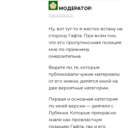
МОДЕРАТОР
:
17.09.2015 В 01:25
Ну, вот тут-то я жёстко встану на
сторону Гафта. При всём том,
что его пропутинскиая позиция
мне по-прежнему
омерзительна.
Видите ли, те, которые
публиковали чужие материалы
от его имени, делятся мной на
две вероятные категории.
Первая и основная категория
по моей версии — деятели с
Лубянки. Которые прекрасно
знали как провластную
позицию Гафта, так и его