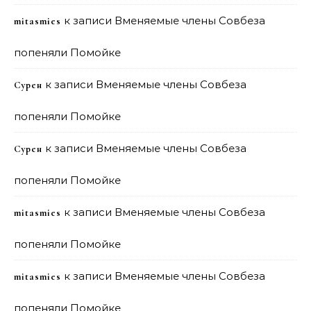
к записи
Вменяемые члены Совбеза
mitasmies
попеняли Помойке
к записи
Вменяемые члены Совбеза
Сурен
попеняли Помойке
к записи
Вменяемые члены Совбеза
Сурен
попеняли Помойке
к записи
Вменяемые члены Совбеза
mitasmies
попеняли Помойке
к записи
Вменяемые члены Совбеза
mitasmies
попеняли Помойке