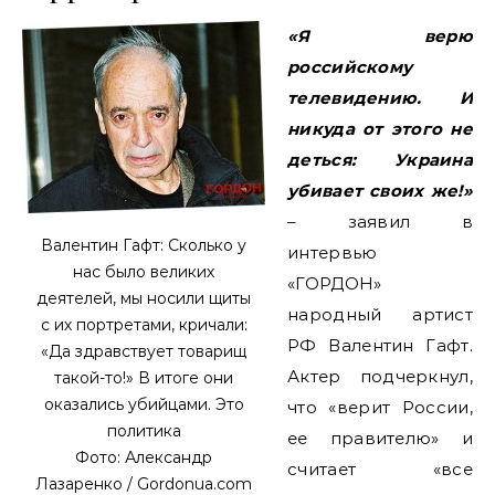
«Я верю
российскому
телевидению. И
никуда от этого не
деться: Украина
убивает своих же!»
– заявил в
Валентин Гафт: Сколько у
интервью
нас было великих
«ГОРДОН»
деятелей, мы носили щиты
народный артист
с их портретами, кричали:
РФ Валентин Гафт.
«Да здравствует товарищ
Актер подчеркнул,
такой-то!» В итоге они
оказались убийцами. Это
что «верит России,
политика
ее правителю» и
Фото: Александр
считает «все
Лазаренко / Gordonua.com