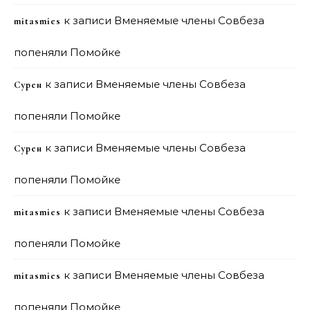
к записи
Вменяемые члены Совбеза
mitasmies
попеняли Помойке
к записи
Вменяемые члены Совбеза
Сурен
попеняли Помойке
к записи
Вменяемые члены Совбеза
Сурен
попеняли Помойке
к записи
Вменяемые члены Совбеза
mitasmies
попеняли Помойке
к записи
Вменяемые члены Совбеза
mitasmies
попеняли Помойке