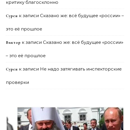
критику благосклонно
к записи
Сказано же: всё будущее «россии» –
Сурен
это её прошлое
к записи
Сказано же: всё будущее «россии»
Виктор
– это её прошлое
к записи
Не надо затягивать инспекторские
Сурен
проверки