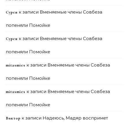
к записи
Вменяемые члены Совбеза
Сурен
попеняли Помойке
к записи
Вменяемые члены Совбеза
Сурен
попеняли Помойке
к записи
Вменяемые члены Совбеза
mitasmies
попеняли Помойке
к записи
Вменяемые члены Совбеза
mitasmies
попеняли Помойке
к записи
Надеюсь, Мадяр воспримет
Виктор