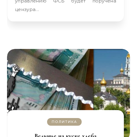
управлению ФСБ будет поручена
цензура…
ПОЛИТИКА
Величие на куске хлеба